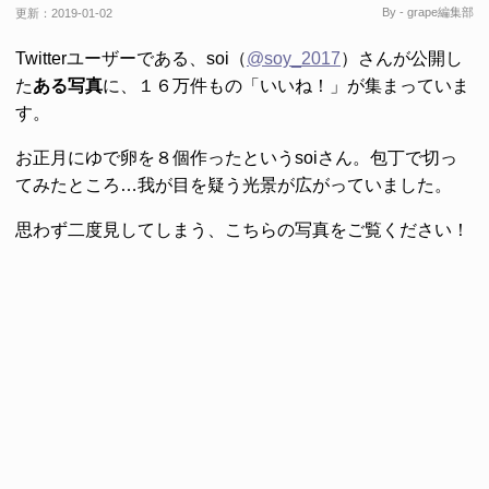
By - grape編集部
更新：
2019-01-02
Twitterユーザーである、soi（
@soy_2017
）さんが公開し
た
ある写真
に、１６万件もの「いいね！」が集まっていま
す。
お正月にゆで卵を８個作ったというsoiさん。包丁で切っ
てみたところ…我が目を疑う光景が広がっていました。
思わず二度見してしまう、こちらの写真をご覧ください！