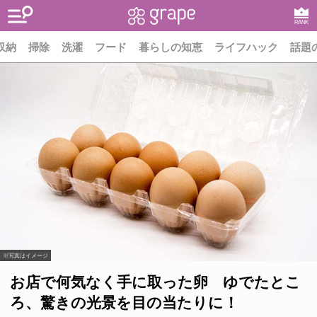
RANK
収納
掃除
洗濯
フード
暮らしの知恵
ライフハック
話題
※写真はイメージ
お店で何気なく手に取った卵 ゆでたとこ
ろ、驚きの光景を目の当たりに！