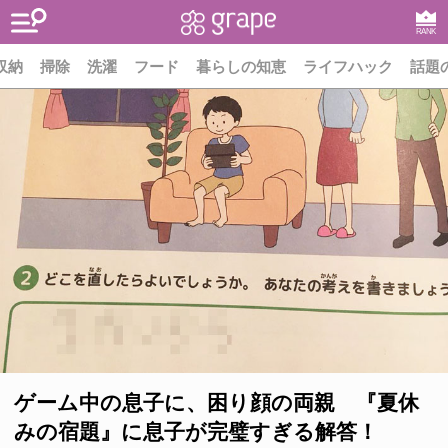
RANK
収納
掃除
洗濯
フード
暮らしの知恵
ライフハック
話題
ゲーム中の息子に、困り顔の両親 『夏休
みの宿題』に息子が完璧すぎる解答！