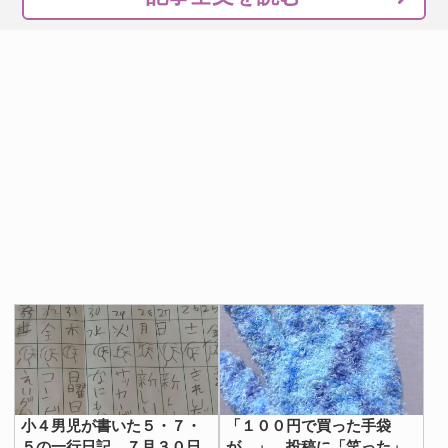
小４男児が書いた５・７・
「１００円で買った手袋
５の一行日記 ７月３０日
が…」 投稿に「笑った」