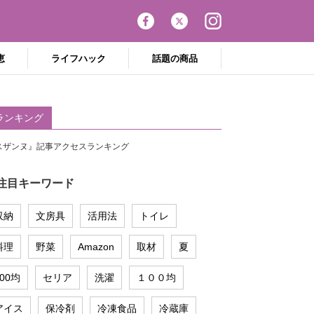
恵
ライフハック
話題の商品
ランキング
スザンヌ』記事アクセスランキング
注目キーワード
収納
文房具
活用法
トイレ
料理
野菜
Amazon
取材
夏
100均
セリア
洗濯
１００均
アイス
保冷剤
冷凍食品
冷蔵庫