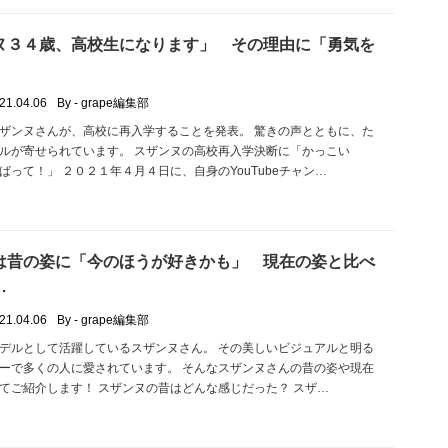
ヌ３４歳、高校生になります」 その理由に「勇気を
」
21.04.06
By - grape編集部
ザンヌさんが、高校に再入学することを発表。 驚きの声とともに、た
ルが寄せられています。 スザンヌの高校再入学決断に「かっこい
ばって！」 ２０２１年４月４日に、自身のYouTubeチャン…
は昔の姿に「今のほうが好きかも」 現在の姿と比べ
…
21.04.06
By - grape編集部
デルとして活躍しているスザンヌさん。 その美しいビジュアルと明る
ーで多くの人に愛されています。 そんなスザンヌさんの昔の姿や現在
てご紹介します！ スザンヌの昔はどんな感じだった？ スザ…