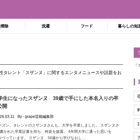
掃除
洗濯
フード
暮らしの知
『
性タレント「スザンヌ」に関するエンタメニュースや話題をお
大学生になったスザンヌ 39歳で手にした本名入りの卒
公開
26.03.11
By - grape芸能編集部
ーズン。タレントのスザンヌさんも、大学を卒業しました。 スザンヌさ
書かれた卒業証書を持ち、袴姿を披露。 4年間大学に通った思いを
amにつづっています。 スザンヌ、34歳から学びなおし…