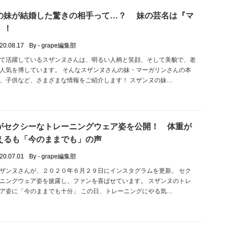
の妹が結婚した驚きの相手って…？ 妹の芸名は『マ
』！
20.08.17
By - grape編集部
て活躍しているスザンヌさんは、明るい人柄と笑顔、そして美貌で、老
人気を博しています。 そんなスザンヌさんの妹・マーガリンさんの本
、子供など、さまざまな情報をご紹介します！ スザンヌの妹…
がセクシーなトレーニングウェア姿を公開！ 体重が
えるも「今のままでも」の声
20.07.01
By - grape編集部
ザンヌさんが、２０２０年６月２９日にインスタグラムを更新。 セク
ニングウェア姿を披露し、ファンを喜ばせています。 スザンヌのトレ
ア姿に「今のままでも十分」 この日、トレーニングにやる気…