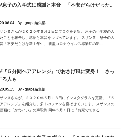
が息子の入学式に感謝と本音 「不安だらけだった。
20.06.04
By - grape編集部
ザンヌさんが２０２０年６月１日にブログを更新。 息子の小学校の入
たことを報告し、感謝と本音をつづっています。 スザンヌ 息子の入
音「不安だらけな新１年生」 新型コロナウイルス感染症の影…
が『５分間ヘアアレンジ』でおさげ風に変身！ さっ
する人も
20.05.15
By - grape編集部
ザンヌさんが、２０２０年５月１３日にインスタグラムを更新。 『５
アアレンジ』を紹介し、多くのファンを喜ばせています。 スザンヌの
動画に「かわいい」の声殺到 同年５月１日に『お家でできる…