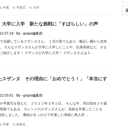
卒業
卒業式
大学
、大学に入学 新たな挑戦に「すばらしい」の声
22.07.19
By - grape編集部
て活躍しているスザンヌさん。 １児の母でもあり、幅広い層から支持
。 そんなスザンヌさんが大学に入学したことや、出身高校など、さま
ご紹介します！ スザンヌが大学に入学！ スザンヌさんは２…
たスザンヌ その理由に「おめでとう！」「本当にす
22.03.01
By - grape編集部
が卒業式を迎えた、２０２２年３月１日。 そんな中、同日現在３５歳
母親でもある、タレントのスザンヌさんが、高校を卒業したことを
amで報告しました。 番組がきっかけで中退した母校に再入学…
卒業
高校生