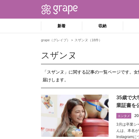
新着
収納
grape（グレイプ）
スザンヌ（18件）
スザンヌ
「スザンヌ」に関する記事の一覧ページです。女
届けします。
35歳で
業証書を
20
エンタメ
3月は卒業シ
んは、本名が
Instagr