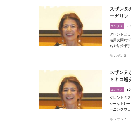
スザンヌ
ーガリン
20
エンタメ
タレントとし
若男女問わず
名や結婚相手
スザンヌ
スザンヌ
３キロ増
20
エンタメ
タレントのス
シーなトレー
ーニングウェ
スザンヌ