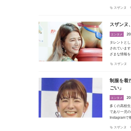
スザンヌ
スザンヌ
20
エンタメ
タレントとし
されています
ざまな情報を
スザンヌ
制服を着
ごい」
20
エンタメ
多くの高校生
であり一児の
Instagr
スザンヌ