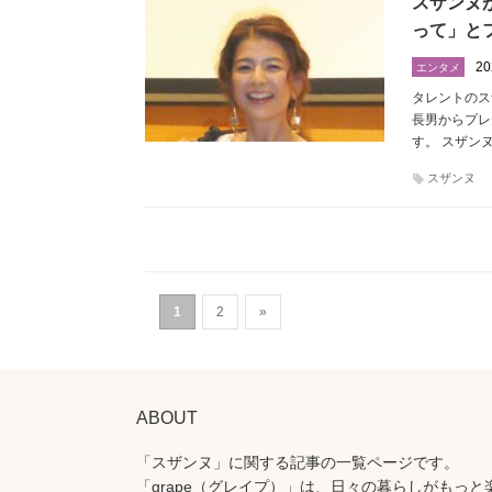
スザンヌ
って」と
20
エンタメ
タレントのス
長男からプレ
す。 スザン
スザンヌ
1
2
»
ABOUT
「スザンヌ」に関する記事の一覧ページです。
「grape（グレイプ）」は、日々の暮らしがもっと