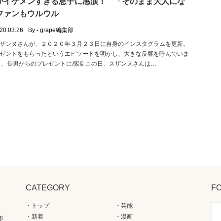
がイケメンすぎる息子に感涙！ 「そのまま大人にな
ファンもウルウル
20.03.26
By - grape編集部
ザンヌさんが、２０２０年３月２３日に自身のインスタグラムを更新。
ゼントをもらったというエピソードを明かし、大きな反響を呼んでいま
ヌ、長男からのプレゼントに感涙 この日、スザンヌさんは…
CATEGORY
F
トップ
芸能
新着
漫画
楽