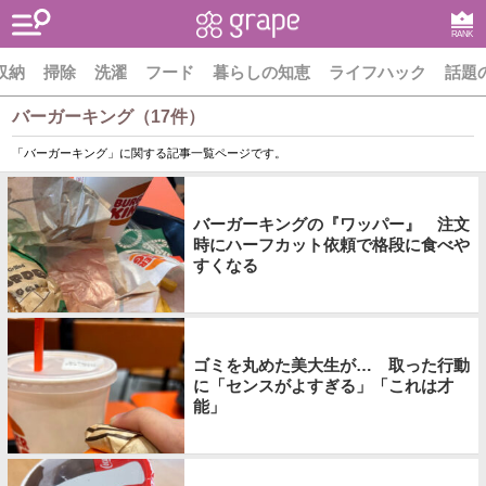
RANK
収納
掃除
洗濯
フード
暮らしの知恵
ライフハック
話題
バーガーキング（17件）
「バーガーキング」に関する記事一覧ページです。
バーガーキングの『ワッパー』 注文
時にハーフカット依頼で格段に食べや
すくなる
ゴミを丸めた美大生が… 取った行動
に「センスがよすぎる」「これは才
能」