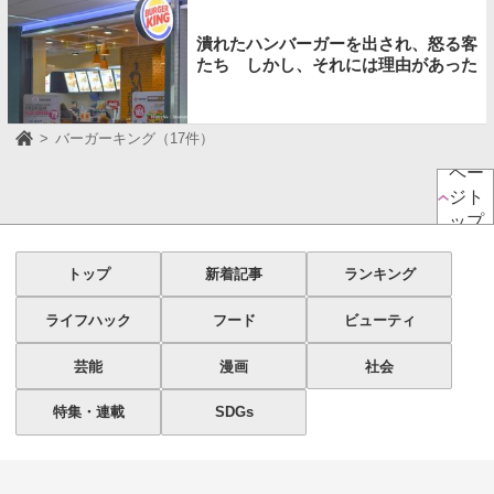
潰れたハンバーガーを出され、怒る客
たち しかし、それには理由があった
バーガーキング（17件）
ペー
ジト
ップ
トップ
新着記事
ランキング
ライフハック
フード
ビューティ
芸能
漫画
社会
特集・連載
SDGs