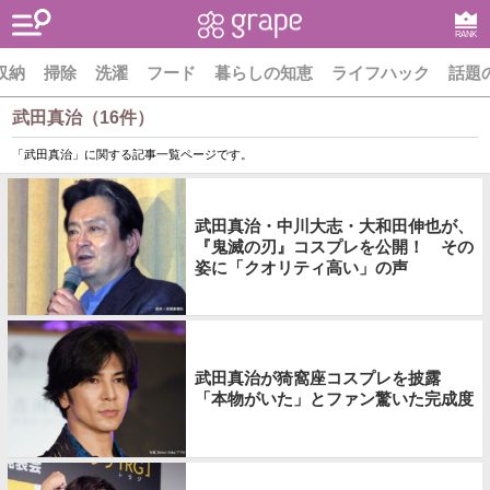
RANK
収納
掃除
洗濯
フード
暮らしの知恵
ライフハック
話題
武田真治（16件）
「武田真治」に関する記事一覧ページです。
武田真治・中川大志・大和田伸也が、
『鬼滅の刃』コスプレを公開！ その
姿に「クオリティ高い」の声
武田真治が猗窩座コスプレを披露
「本物がいた」とファン驚いた完成度