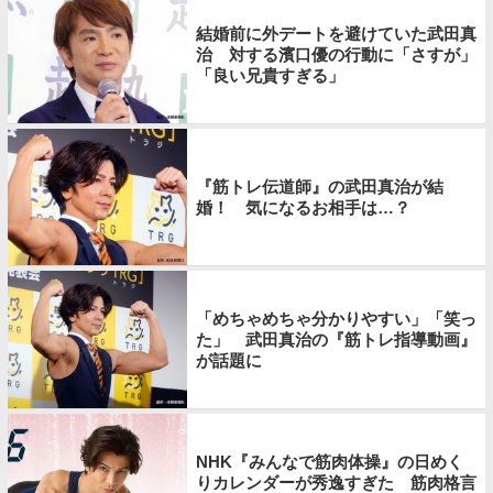
結婚前に外デートを避けていた武田真
治 対する濱口優の行動に「さすが」
「良い兄貴すぎる」
『筋トレ伝道師』の武田真治が結
婚！ 気になるお相手は…？
「めちゃめちゃ分かりやすい」「笑っ
た」 武田真治の『筋トレ指導動画』
が話題に
NHK『みんなで筋肉体操』の日めく
りカレンダーが秀逸すぎた 筋肉格言