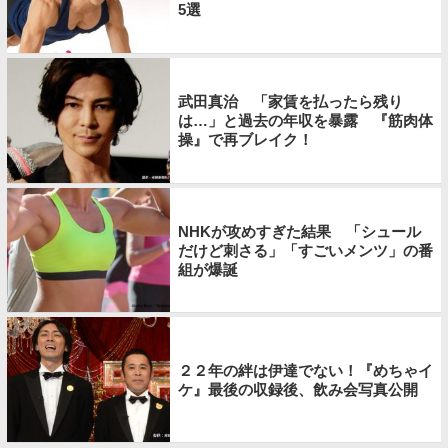
5選
武田真治 「家賃を払ったら残り
は…」と過去の年収を暴露 『筋肉体
操』で再ブレイク！
NHKが攻めすぎた結果 「シュール
だけど刺さる」「すごいメンツ」の番
組が爆誕
２２年の絆は伊達でない！『めちゃイ
ケ』最後の収録後、飲み会写真公開