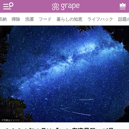
RANK
収納
掃除
洗濯
フード
暮らしの知恵
ライフハック
話題
※写真はイメージ