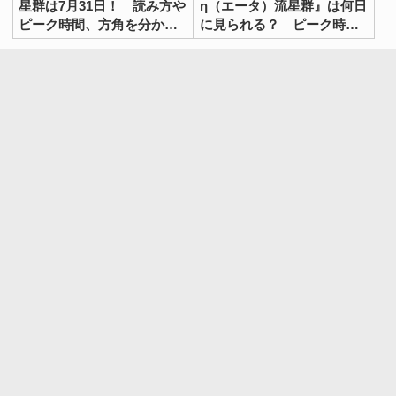
星群は7月31日！ 読み方や
η（エータ）流星群』は何日
ピーク時間、方角を分かり
に見られる？ ピーク時間
やすく解説！
や目安の方角を紹介！