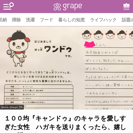
RANK
収納
掃除
洗濯
フード
暮らしの知恵
ライフハック
話題
Source:
@bonjin_525
１００均『キャンドゥ』のキャラを愛しす
ぎた女性 ハガキを送りまくったら、嬉し