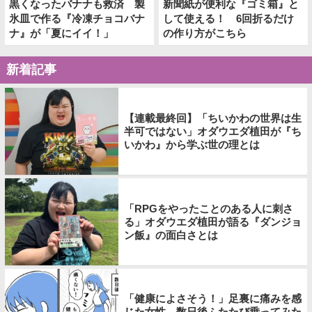
黒くなったバナナも救済 製
新聞紙が便利な『ゴミ箱』と
氷皿で作る『冷凍チョコバナ
して使える！ 6回折るだけ
ナ』が「夏にイイ！」
の作り方がこちら
新着記事
【連載最終回】「ちいかわの世界は生
半可ではない」オダウエダ植田が『ち
いかわ』から学ぶ世の理とは
「RPGをやったことのある人に刺さ
る」オダウエダ植田が語る『ダンジョ
ン飯』の面白さとは
「健康によさそう！」足裏に痛みを感
じた女性、数日後ふたたび乗ってみた