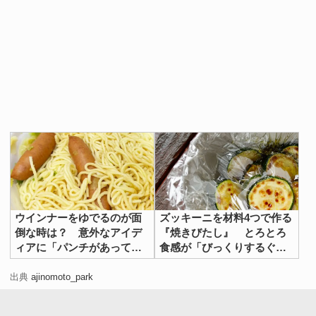
ウインナーをゆでるのが面
ズッキーニを材料4つで作る
倒な時は？ 意外なアイデ
『焼きびたし』 とろとろ
ィアに「パンチがあってう
食感が「びっくりするぐら
まい！」
いおいしい」
出典
ajinomoto_park