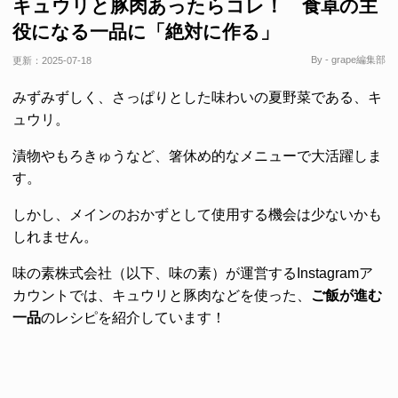
キュウリと豚肉あったらコレ！ 食卓の主
役になる一品に「絶対に作る」
By - grape編集部
更新：
2025-07-18
みずみずしく、さっぱりとした味わいの夏野菜である、キ
ュウリ。
漬物やもろきゅうなど、箸休め的なメニューで大活躍しま
す。
しかし、メインのおかずとして使用する機会は少ないかも
しれません。
味の素株式会社（以下、味の素）が運営するInstagramア
カウントでは、キュウリと豚肉などを使った、
ご飯が進む
一品
のレシピを紹介しています！