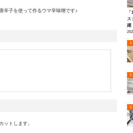
唐辛子を使って作るウマ辛味噌です♪
「
ス
躍
202
4
5
6
カットします。