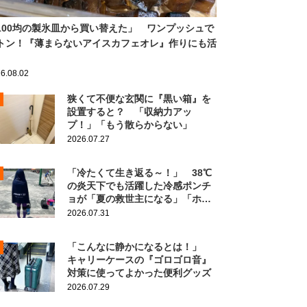
100均の製氷皿から買い替えた」 ワンプッシュで
トン！『薄まらないアイスカフェオレ』作りにも活
6.08.02
狭くて不便な玄関に『黒い箱』を
設置すると？ 「収納力アッ
プ！」「もう散らからない」
2026.07.27
「冷たくて生き返る～！」 38℃
の炎天下でも活躍した冷感ポンチ
ョが「夏の救世主になる」「ホン
ト買ってよかった」
2026.07.31
「こんなに静かになるとは！」
キャリーケースの『ゴロゴロ音』
対策に使ってよかった便利グッズ
2026.07.29