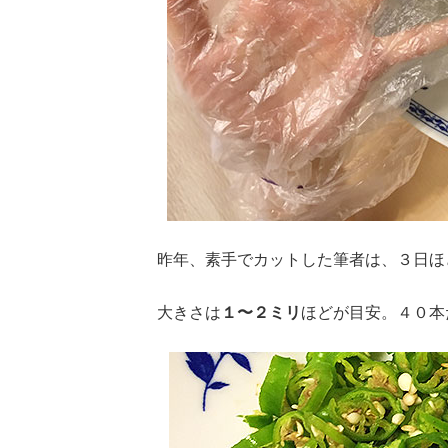
昨年、素手でカットした筆者は、３日ほ
大きさは
１〜２ミリ
ほどが目安。４０本