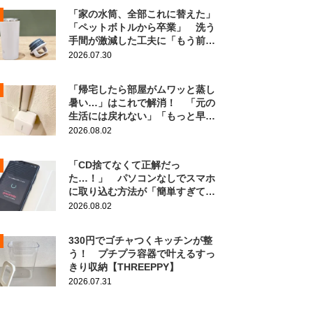
「家の水筒、全部これに替えた」
「ペットボトルから卒業」 洗う
手間が激減した工夫に「もう前の
に戻れない！」
2026.07.30
「帰宅したら部屋がムワッと蒸し
暑い…」はこれで解消！ 「元の
生活には戻れない」「もっと早く
知りたかった」
2026.08.02
「CD捨てなくて正解だっ
た…！」 パソコンなしでスマホ
に取り込む方法が「簡単すぎて拍
子抜け」「この曲聴きたかった
2026.08.02
～」
330円でゴチャつくキッチンが整
う！ プチプラ容器で叶えるすっ
きり収納【THREEPPY】
2026.07.31