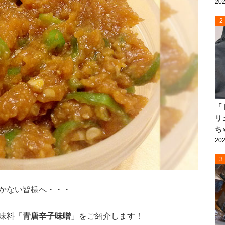
202
2
「
リ
ち
202
3
かない皆様へ・・・
味料「
青唐辛子味噌
」をご紹介します！