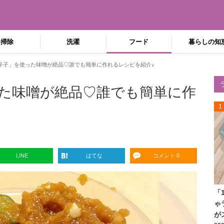
掃除
洗濯
フード
暮らしの知
辛子」を使った味噌が絶品♡誰でも簡単に作れるレシピを紹介♪
た味噌が絶品♡誰でも簡単に作
1
LINE
はてな
コメント 0
「
ゃ
が