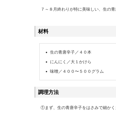
７～８月終わりが特に美味しい、生の青
Loaded
:
62.90%
/
Unmute
材料
生の青唐辛子／４０本
にんにく／大１かけら
味噌／４００〜５００グラム
調理方法
①まず、生の青唐辛子をはさみで細かく