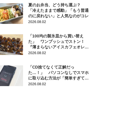
夏のお弁当、どう持ち運ぶ？
「冷えたままで感動」「もう普通
のに戻れない」と人気なのがコレ
2026.08.02
「100均の製氷皿から買い替え
た」 ワンプッシュでストン！
『薄まらないアイスカフェオレ』
作りにも活躍
2026.08.02
「CD捨てなくて正解だっ
た…！」 パソコンなしでスマホ
に取り込む方法が「簡単すぎて拍
子抜け」「この曲聴きたかった
2026.08.02
～」