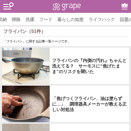
RANK
収納
掃除
洗濯
フード
暮らしの知恵
ライフハック
話題
フライパン（51件）
「フライパン」に関する記事一覧ページです。
フライパンの『内側の汚れ』ちゃんと
洗えてる？ サーモスに“焦げたま
ま”のリスクを聞いた
「焦げつくフライパン、油は塗らず
に…」 調理器具メーカーが教える正
しい対処法