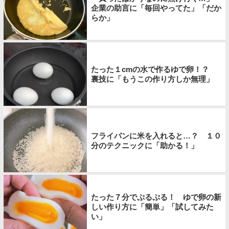
企業の助言に「毎回やってた」「だか
らか」
たった１cmの水で作るゆで卵！？
裏技に「もうこの作り方しか無理」
フライパンに米を入れると…？ １０
分のテクニックに「助かる！」
たった７分でぷるぷる！ ゆで卵の新
しい作り方に「簡単」「試してみた
い」