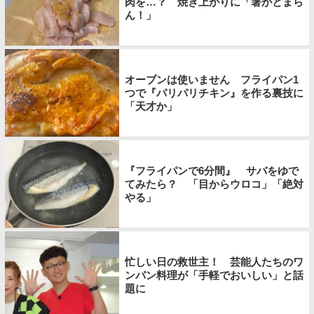
肉を…？ 焼き上がりに「箸がとまら
ん！」
オーブンは使いません フライパン1
つで『パリパリチキン』を作る裏技に
「天才か」
『フライパンで6分間』 サバをゆで
てみたら？ 「目からウロコ」「絶対
やる」
忙しい日の救世主！ 芸能人たちのワ
ンパン料理が「手軽でおいしい」と話
題に