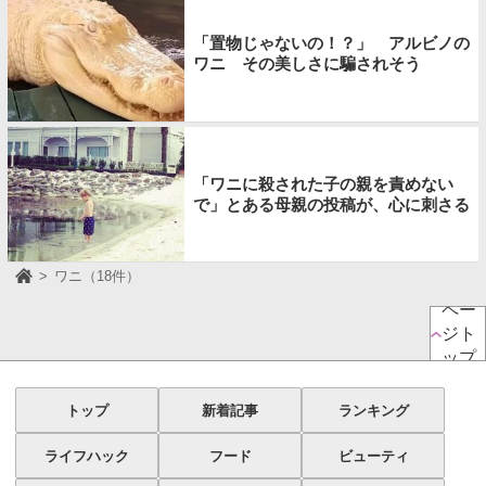
「置物じゃないの！？」 アルビノの
ワニ その美しさに騙されそう
「ワニに殺された子の親を責めない
で」とある母親の投稿が、心に刺さる
ワニ（18件）
ペー
ジト
ップ
トップ
新着記事
ランキング
ライフハック
フード
ビューティ