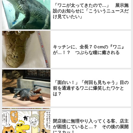
「ワニが太ってきたので…」 展示施
設のお知らせに「こういうニュースだ
け見ていたい」
キッチンに、全長７０cmの『ワニ』
が…！？ つぶらな瞳に癒される
「面白い！」「何回も見ちゃう」目の
前を通過するワニに爆笑したワケと
は？
閉店後に無理やり入ってくる客、店主
が困惑していると…？ その後の展開
にスカッ！