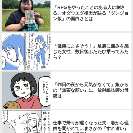
「RPGをやったことのある人に刺さ
る」オダウエダ植田が語る『ダンジョ
ン飯』の面白さとは
「健康によさそう！」足裏に痛みを感
じた女性、数日後ふたたび乗ってみた
ら？
「昨日の夜から元気がなくて」娘から
の『無茶な願い』に、放射線技師の母
親は…
仕事で帰りが遅くなった夫 妻から理
由を聞かれて…まさかの『すれ違い』