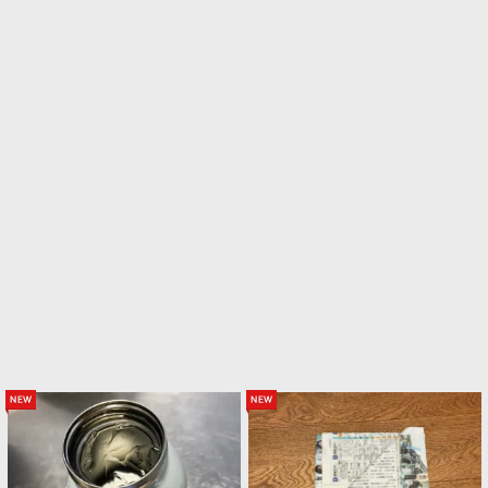
new
new