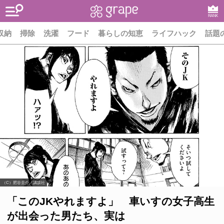
RANK
収納
掃除
洗濯
フード
暮らしの知恵
ライフハック
話題
（C）肥谷圭介／講談社
「このJKやれますよ」 車いすの女子高生
が出会った男たち、実は