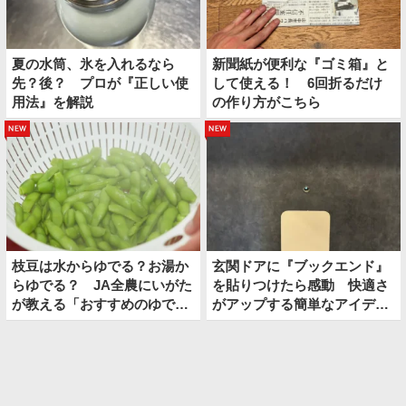
夏の水筒、氷を入れるなら
新聞紙が便利な『ゴミ箱』と
先？後？ プロが『正しい使
して使える！ 6回折るだけ
用法』を解説
の作り方がこちら
new
new
枝豆は水からゆでる？お湯か
玄関ドアに『ブックエンド』
らゆでる？ JA全農にいがた
を貼りつけたら感動 快適さ
が教える「おすすめのゆで
がアップする簡単なアイディ
方」がこちら
アとは