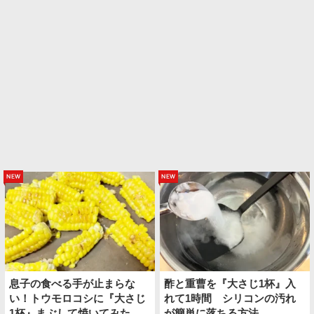
new
new
息子の食べる手が止まらな
酢と重曹を『大さじ1杯』入
い！トウモロコシに『大さじ
れて1時間 シリコンの汚れ
1杯』まぶして焼いてみた
が簡単に落ちる方法