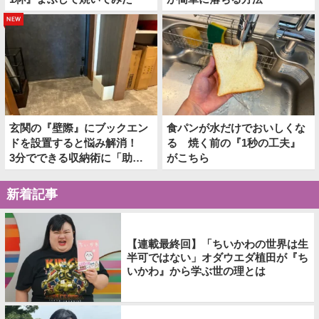
new
玄関の『壁際』にブックエン
食パンが水だけでおいしくな
ドを設置すると悩み解消！
る 焼く前の『1秒の工夫』
3分でできる収納術に「助か
がこちら
った！」
新着記事
【連載最終回】「ちいかわの世界は生
半可ではない」オダウエダ植田が『ち
いかわ』から学ぶ世の理とは