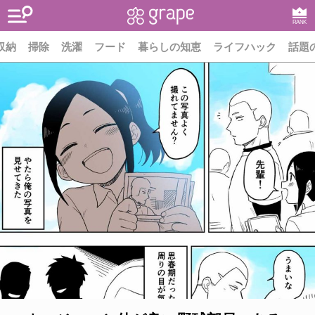
RANK
収納
掃除
洗濯
フード
暮らしの知恵
ライフハック
話題