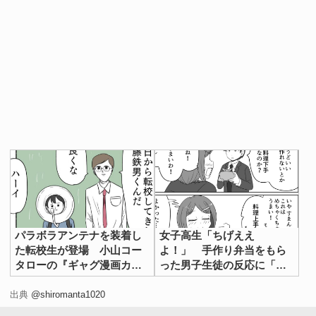
パラボラアンテナを装着し
女子高生「ちげええ
た転校生が登場 小山コー
よ！」 手作り弁当をもら
タローの『ギャグ漫画カル
った男子生徒の反応に「も
タ』1作目が話題
うっ！」
出典
@shiromanta1020