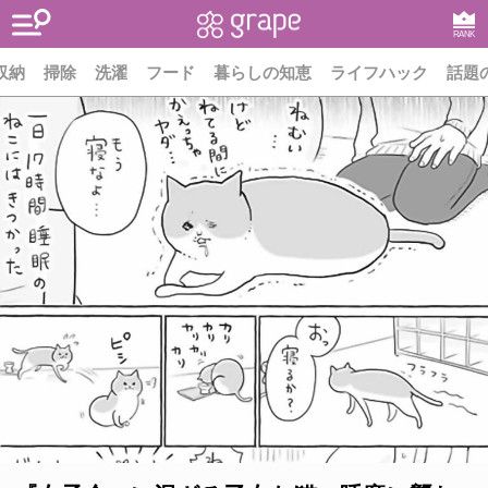
RANK
収納
掃除
洗濯
フード
暮らしの知恵
ライフハック
話題