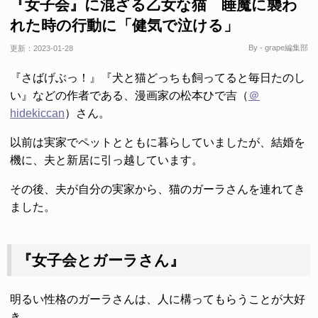
『女子会』に混ざる乙女な猫 睡魔に襲わ
れた時の行動に「健気で泣ける」
By - grape編集部
更新：
2023-01-28
『さばげぶっ！』『犬と猫どっちも飼ってると毎日たのし
い』などの作者である、漫画家の松本ひで吉（
＠
hidekiccan
）さん。
以前は実家でペットとともに暮らしていましたが、結婚を
機に、夫と新居に引っ越しています。
その後、夫が自分の実家から、猫のガーラさんを連れてき
ました。
『女子会とガーラさん』
明るい性格のガーラさんは、人に構ってもらうことが大好
き。