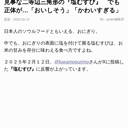
見事な二等辺三角形の『塩むすび』 でも
正体が…「おいしそう」「かわいすぎる」
By - grape編集部
更新：
2025-02-13
日本人のソウルフードともいえる、おにぎり。
中でも、おにぎりの表面に塩を付けて握る塩むすびは、お
米の甘みを存分に味わえる食べ方ですよね。
２０２５年２月１２日、
@fuwamopurimo
さんがXに投稿し
た
『塩むすび』
に反響が上がっています。