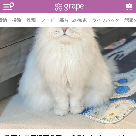
RANK
収納
掃除
洗濯
フード
暮らしの知恵
ライフハック
話題