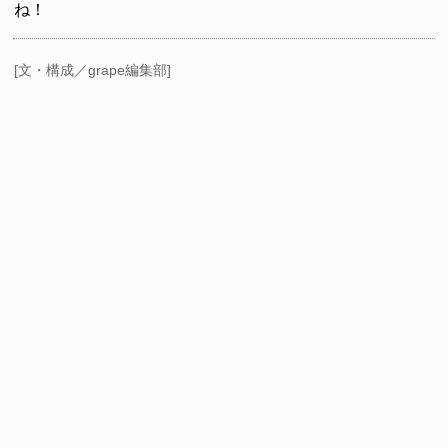
ね！
[文・構成／grape編集部]