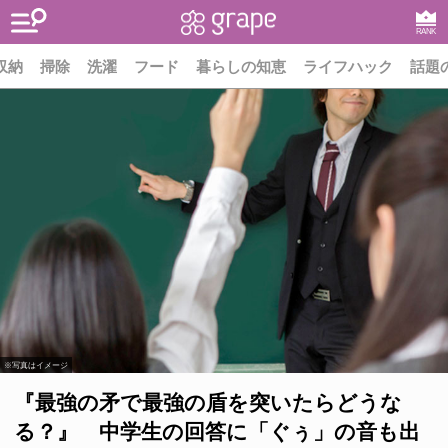
RANK
収納
掃除
洗濯
フード
暮らしの知恵
ライフハック
話題
※写真はイメージ
『最強の矛で最強の盾を突いたらどうな
る？』 中学生の回答に「ぐぅ」の音も出