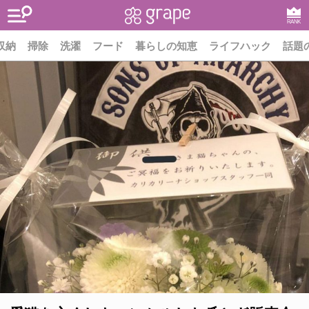
RANK
収納
掃除
洗濯
フード
暮らしの知恵
ライフハック
話題