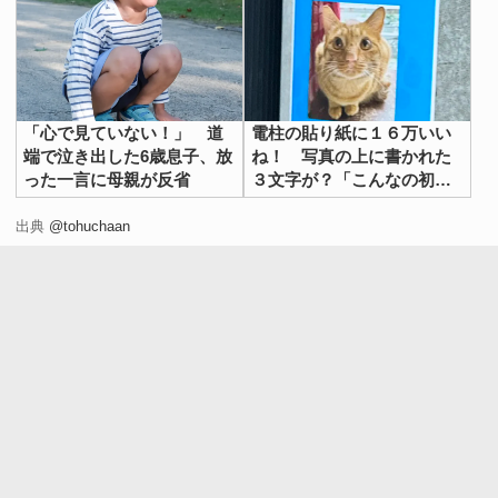
「心で見ていない！」 道
電柱の貼り紙に１６万いい
端で泣き出した6歳息子、放
ね！ 写真の上に書かれた
った一言に母親が反省
３文字が？「こんなの初め
て見た」「最高」
出典
@tohuchaan