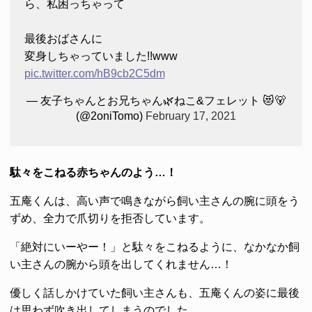
ら、私困っちゃって
最後おばさんに
変身しちゃっていました!!www
pic.twitter.com/hB9cb2C5dm
— 友子ちゃんとお兄ちゃん🌿ねこ&フェレット 😻🐻
(@2oniTomo)
February 17, 2021
駄々をこねる赤ちゃんのよう…！
五庵くんは、高い声で鳴きながら飼い主さんの腕に頭をう
ずめ、全力で爪切りを拒否しています。
「絶対にいーやー！」と駄々をこねるように、なかなか飼
い主さんの腕から頭を出してくれません…！
優しく話しかけていた飼い主さんも、五庵くんの姿に最後
は思わず吹き出してしまうのでした。