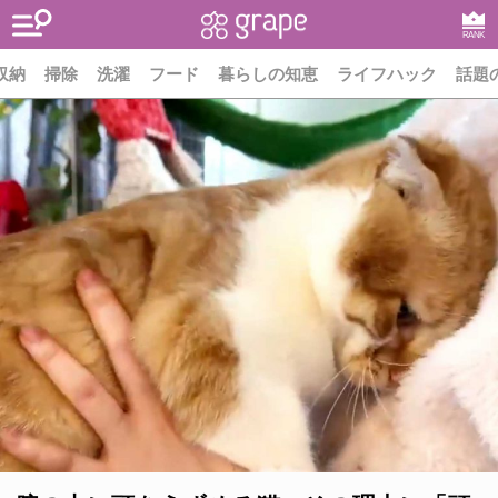
RANK
収納
掃除
洗濯
フード
暮らしの知恵
ライフハック
話題