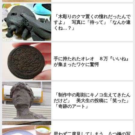
「木彫りのクマ置くの憧れだったんで
すよ」 写真に「待って」「なんか違
くね…？」
手に持たれたオレオ ８万『いいね』
が集まったワケに驚愕
「制作中の彫刻にキノコ生えてきたん
だけど」 美大生の投稿に「笑った」
「奇跡のアート」
思わず二度見してしまう、八つ橋の写