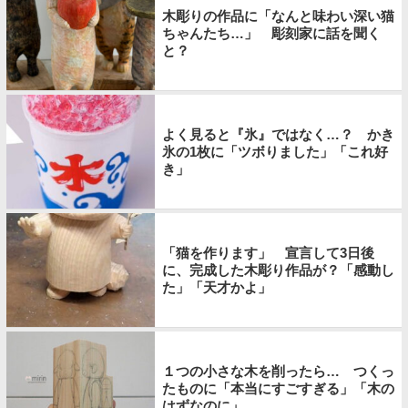
木彫りの作品に「なんと味わい深い猫
ちゃんたち…」 彫刻家に話を聞く
と？
よく見ると『氷』ではなく…？ かき
氷の1枚に「ツボりました」「これ好
き」
「猫を作ります」 宣言して3日後
に、完成した木彫り作品が？「感動し
た」「天才かよ」
１つの小さな木を削ったら… つくっ
たものに「本当にすごすぎる」「木の
はずなのに」