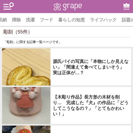
RANK
収納
掃除
洗濯
フード
暮らしの知恵
ライフハック
話題
彫刻（55件）
「彫刻」に関する記事一覧ページです。
源氏パイの写真に「本物にしか見えな
い」「間違えて食べてしまいそう」
実は正体が…？
【木彫り作品】長方形の木材を削
り… 完成した『犬』の作品に「どう
してこうなるの？」「とてもかわい
い！」