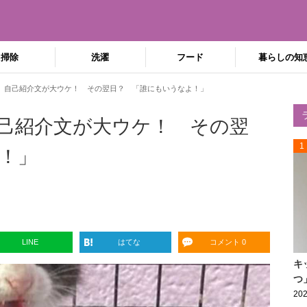
掃除
洗濯
フード
暮らしの知
』自己紹介文が大ウケ！ その翌日？ 「誰にもいうなよ！」
己紹介文が大ウケ！ その翌
1
！」
LINE
はてな
コメント 0
キ
つ
202