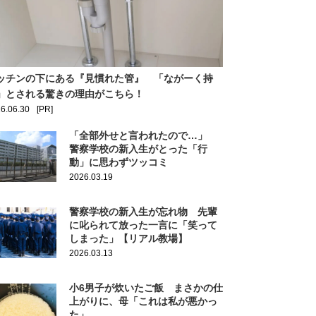
ッチンの下にある『見慣れた管』 「ながーく持
」とされる驚きの理由がこちら！
6.06.30
[PR]
「全部外せと言われたので…」
警察学校の新入生がとった「行
動」に思わずツッコミ
2026.03.19
警察学校の新入生が忘れ物 先輩
に叱られて放った一言に「笑って
しまった」【リアル教場】
2026.03.13
小6男子が炊いたご飯 まさかの仕
上がりに、母「これは私が悪かっ
た」