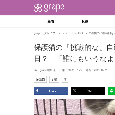
新着
収納
grape（グレイプ）
トレンド
動物
保護猫の『挑戦的な
保護猫の『挑戦的な』自
日？ 「誰にもいうなよ
By - grape編集部
公開：
2022-07-25
更新：
2022-07-25
保護猫
子猫
猫
Share
Post