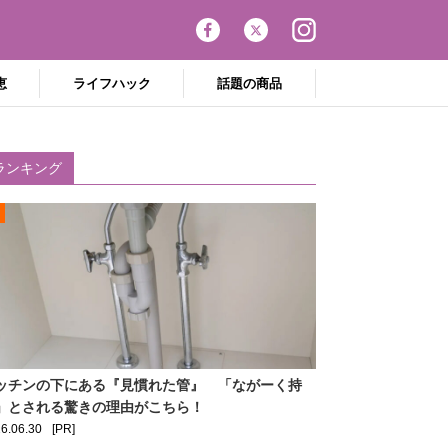
恵
ライフハック
話題の商品
ランキング
ッチンの下にある『見慣れた管』 「ながーく持
」とされる驚きの理由がこちら！
6.06.30
[PR]