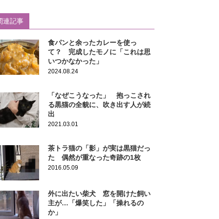
関連記事
食パンと余ったカレーを使っ
て？ 完成したモノに「これは思
いつかなかった」
2024.08.24
「なぜこうなった」 抱っこされ
る黒猫の全貌に、吹き出す人が続
出
2021.03.01
茶トラ猫の「影」が実は黒猫だっ
た 偶然が重なった奇跡の1枚
2016.05.09
外に出たい柴犬 窓を開けた飼い
主が…「爆笑した」「操れるの
か」