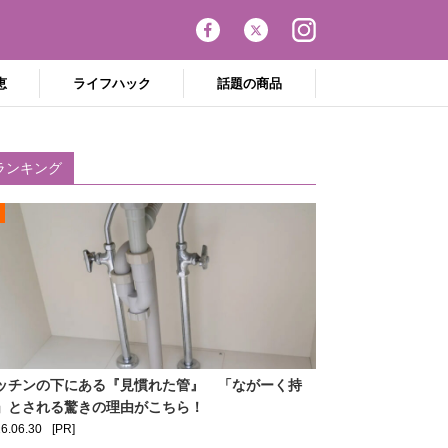
恵
ライフハック
話題の商品
ランキング
ッチンの下にある『見慣れた管』 「ながーく持
」とされる驚きの理由がこちら！
6.06.30
[PR]