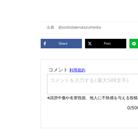
出典
@yoshidaterukazu/media
Share
Post