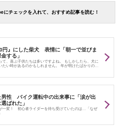
apeにチェックを入れて、おすすめ記事を読む！
00円』にした柴犬 表情に「朝一で並びま
課金する」
って、喜ぶ子供たちは多いですよね。 もしかしたら、犬に
いたい時があるのかもしれません。 年が明けたばかりの
stagramに投稿された『柴犬のお年玉作戦』が話題と...
た男性 バイク運転中の出来事に「涙が出
は選ばれた」
が一変！ 初心者ライダーを待ち受けていたのは…「なぜ
」