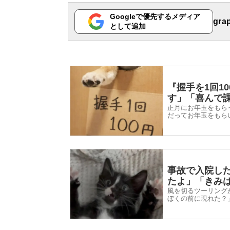
Googleで優先するメディア
gr
として追加
『握手を1回1
す」「喜んで
正月にお年玉をもら
だってお年玉をもら
2026年1月2日、In
事故で入院し
たよ」「きみ
風を切るツーリング
ぼくの前に現れた？