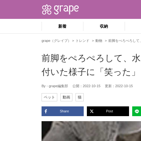
新着
収納
grape（グレイプ）
トレンド
動物
前脚をぺろぺろして
前脚をぺろぺろして、水
付いた様子に「笑った」
By - grape編集部
公開：
2022-10-15
更新：
2022-10-15
ペット
動画
猫
Share
Post