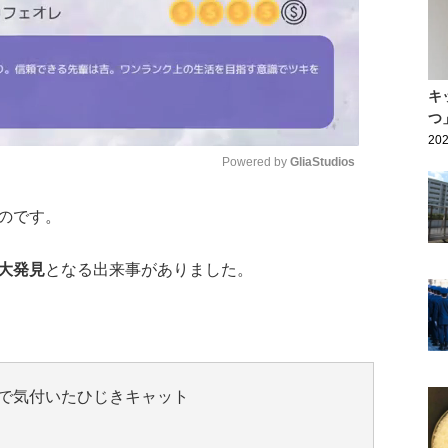
キ
つ
202
Powered by 
GliaStudios
のです。
Mute
大発見
となる出来事がありました。
で気付いたひじきキャット