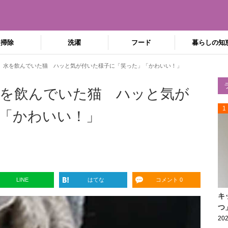
掃除
洗濯
フード
暮らしの知
、水を飲んでいた猫 ハッと気が付いた様子に「笑った」「かわいい！」
を飲んでいた猫 ハッと気が
1
「かわいい！」
LINE
はてな
コメント 0
キ
つ
202