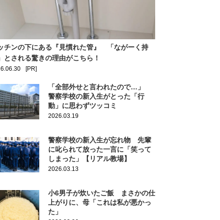
ッチンの下にある『見慣れた管』 「ながーく持
」とされる驚きの理由がこちら！
6.06.30
[PR]
「全部外せと言われたので…」
警察学校の新入生がとった「行
動」に思わずツッコミ
2026.03.19
警察学校の新入生が忘れ物 先輩
に叱られて放った一言に「笑って
しまった」【リアル教場】
2026.03.13
小6男子が炊いたご飯 まさかの仕
上がりに、母「これは私が悪かっ
た」