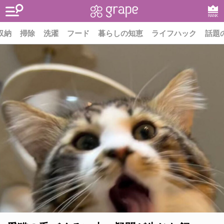
RANK
収納
掃除
洗濯
フード
暮らしの知恵
ライフハック
話題