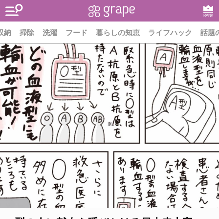
RANK
収納
掃除
洗濯
フード
暮らしの知恵
ライフハック
話題