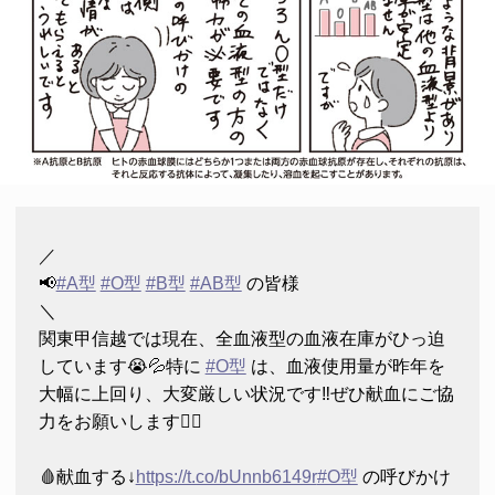
／
📢
#A型
#O型
#B型
#AB型
の皆様
＼
関東甲信越では現在、全血液型の血液在庫がひっ迫
しています😭💦特に
#O型
は、血液使用量が昨年を
大幅に上回り、大変厳しい状況です‼️ぜひ献血にご協
力をお願いします🙇‍♂️
🩸献血する↓
https://t.co/bUnnb6149r
#O型
の呼びかけ