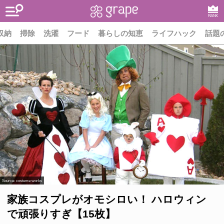
RANK
収納
掃除
洗濯
フード
暮らしの知恵
ライフハック
話題
Source:
costume works
家族コスプレがオモシロい！ ハロウィン
で頑張りすぎ【15枚】