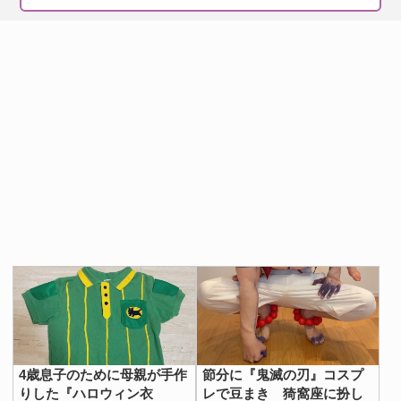
出典：
costume works
９．後ろに、ジーニーに成りすました何
4歳息子のために母親が手作
節分に『鬼滅の刃』コスプ
りした『ハロウィン衣
レで豆まき 猗窩座に扮し
かがいる。