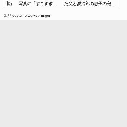
装』 写真に「すごすぎて
た父と炭治郎の息子の完成
笑った！」
度が話題
出典
costume works
／
imgur