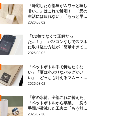
「帰宅したら部屋がムワッと蒸し
暑い…」はこれで解消！ 「元の
生活には戻れない」「もっと早く
知りたかった」
2026.08.02
「CD捨てなくて正解だっ
た…！」 パソコンなしでスマホ
に取り込む方法が「簡単すぎて拍
子抜け」「この曲聴きたかった
2026.08.02
～」
「ペットボトル手で持ちたくな
い」「夏は小ぶりなバッグがい
い」 どっちも叶えるマムートの
ポーチがこちら！
2026.08.02
「家の水筒、全部これに替えた」
「ペットボトルから卒業」 洗う
手間が激減した工夫に「もう前の
に戻れない！」
2026.07.30