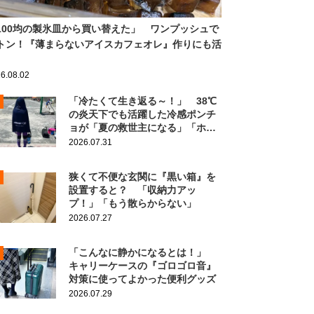
100均の製氷皿から買い替えた」 ワンプッシュで
トン！『薄まらないアイスカフェオレ』作りにも活
6.08.02
「冷たくて生き返る～！」 38℃
の炎天下でも活躍した冷感ポンチ
ョが「夏の救世主になる」「ホン
ト買ってよかった」
2026.07.31
狭くて不便な玄関に『黒い箱』を
設置すると？ 「収納力アッ
プ！」「もう散らからない」
2026.07.27
「こんなに静かになるとは！」
キャリーケースの『ゴロゴロ音』
対策に使ってよかった便利グッズ
2026.07.29