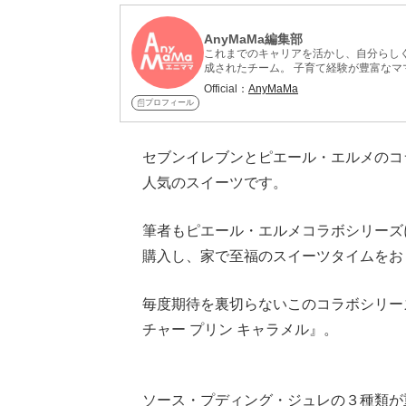
AnyMaMa編集部
これまでのキャリアを活かし、自分らしく
成されたチーム。 子育て経験が豊富なマ
介。実際に料理した感想や、家族の反応
Official：
AnyMaMa
中。
プロフィール
セブンイレブンとピエール・エルメのコ
人気のスイーツです。
筆者もピエール・エルメコラボシリーズ
購入し、家で至福のスイーツタイムをお
毎度期待を裏切らないこのコラボシリー
チャー プリン キャラメル』。
Loaded
:
62.90%
/
Unmute
ソース・プディング・ジュレの３種類が