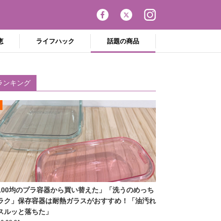
恵
ライフハック
話題の商品
ランキング
100均のプラ容器から買い替えた」「洗うのめっち
ラク」保存容器は耐熱ガラスがおすすめ！「油汚れ
スルッと落ちた」