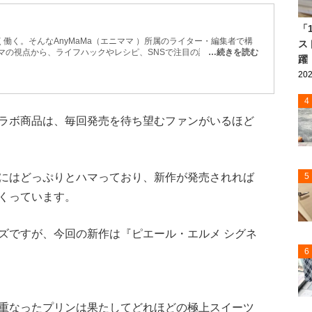
「
働く。そんなAnyMaMa（エニママ ）所属のライター・編集者で構
ス
マの視点から、ライフハックやレシピ、SNSで注目の話題などを紹
…続きを読む
躍
などもお届け。 忙しい毎日でも取り入れやすく、役立つ情報を発信
202
4
ラボ商品は、毎回発売を待ち望むファンがいるほど
にはどっぷりとハマっており、新作が発売されれば
5
くっています。
ズですが、今回の新作は『ピエール・エルメ シグネ
6
重なったプリンは果たしてどれほどの極上スイーツ