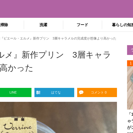
掃除
洗濯
フード
暮らしの知
×『ピエール・エルメ』新作プリン 3層キャラメルの完成度が想像より高かった
ルメ』新作プリン 3層キャラ
1
高かった
LINE
はてな
コメント 0
「
ゃ
が