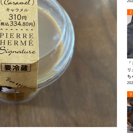
202
2
「
リ
ち
202
3