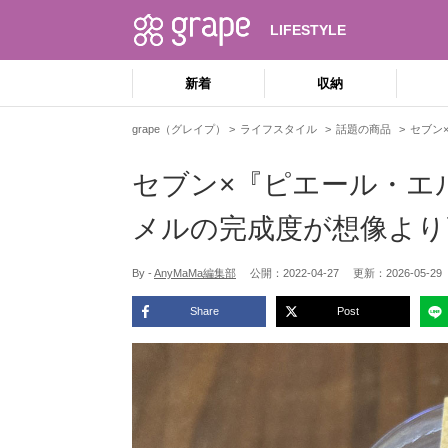
LIFESTYLE
新着
収納
grape（グレイプ）
ライフスタイル
話題の商品
セブン
セブン×『ピエール・エ
メルの完成度が想像より
By -
AnyMaMa編集部
公開：
2022-04-27
更新：
2026-05-29
Share
Post