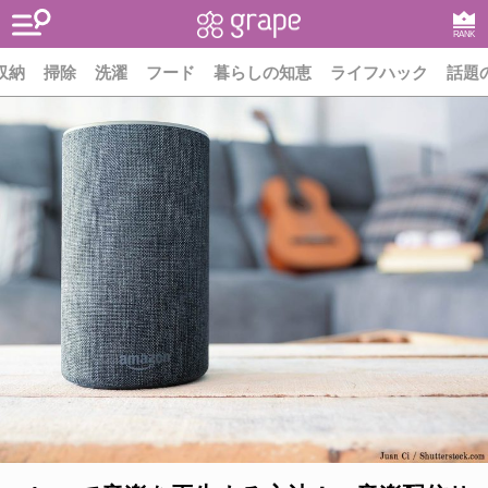
RANK
収納
掃除
洗濯
フード
暮らしの知恵
ライフハック
話題