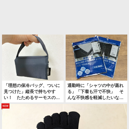
「理想の保冷バッグ、ついに
通勤時に「シャツの中が蒸れ
見つけた」縦長で持ちやす
る」「下着も汗で不快」 そ
い！ たためるサーモスの保
んな不快感を軽減したいなら
冷ショッピングバッグ
上下コレにしてみたら？
new