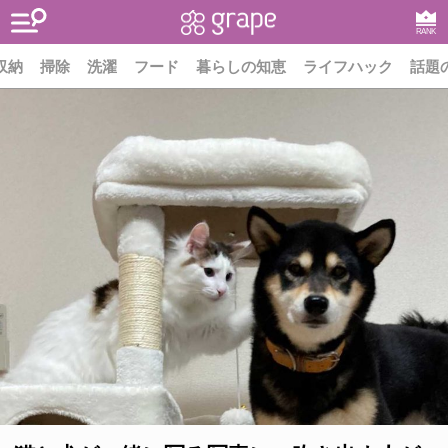
RANK
収納
掃除
洗濯
フード
暮らしの知恵
ライフハック
話題