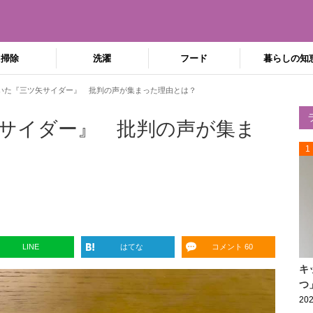
掃除
洗濯
フード
暮らしの知
いた『三ツ矢サイダー』 批判の声が集まった理由とは？
サイダー』 批判の声が集ま
1
LINE
はてな
コメント 60
キ
つ
202