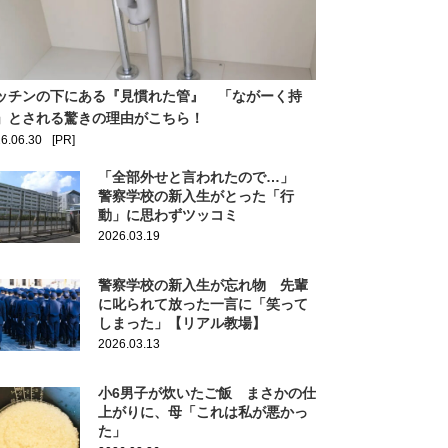
ッチンの下にある『見慣れた管』 「ながーく持
」とされる驚きの理由がこちら！
6.06.30
[PR]
「全部外せと言われたので…」
警察学校の新入生がとった「行
動」に思わずツッコミ
2026.03.19
警察学校の新入生が忘れ物 先輩
に叱られて放った一言に「笑って
しまった」【リアル教場】
2026.03.13
小6男子が炊いたご飯 まさかの仕
上がりに、母「これは私が悪かっ
た」