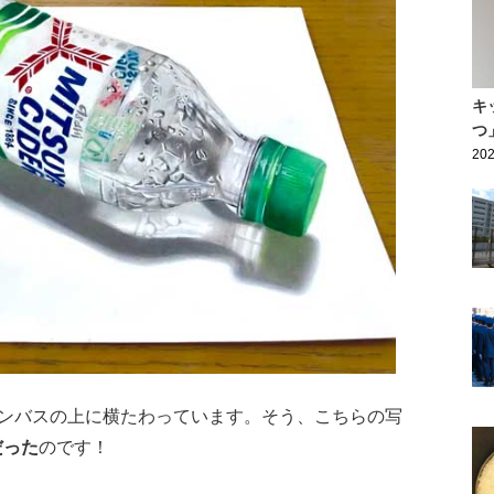
キ
つ
202
ンバスの上に横たわっています。そう、こちらの写
だった
のです！