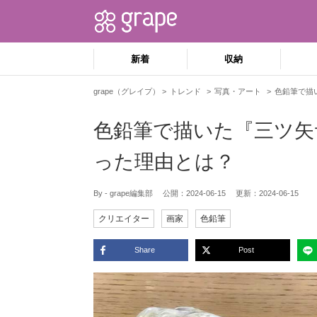
新着
収納
grape（グレイプ）
トレンド
写真・アート
色鉛筆で描
色鉛筆で描いた『三ツ矢
った理由とは？
By - grape編集部
公開：
2024-06-15
更新：
2024-06-15
クリエイター
画家
色鉛筆
Share
Post