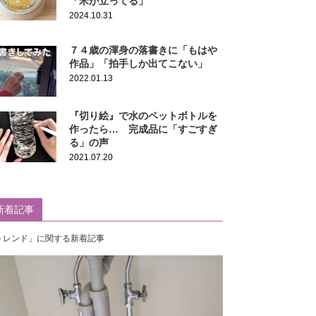
「米が立ってる」
2024.10.31
７４歳の渾身の落書きに「もはや
作品」「拍手しか出てこない」
2022.01.13
『切り絵』で水のペットボトルを
作ったら… 完成品に「すごすぎ
る」の声
2021.07.20
新着記事
トレンド」に関する新着記事