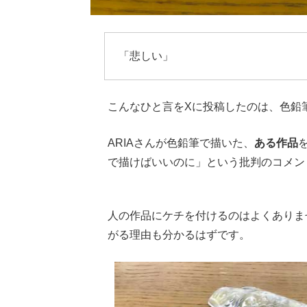
「悲しい」
こんなひと言をXに投稿したのは、色鉛筆
ARIAさんが色鉛筆で描いた、
ある作品
で描けばいいのに」という批判のコメン
Loaded
:
62.90%
/
Unmute
人の作品にケチを付けるのはよくありま
がる理由も分かるはずです。