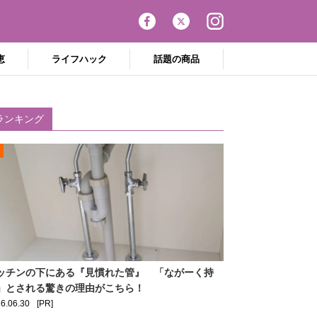
恵
ライフハック
話題の商品
ランキング
ッチンの下にある『見慣れた管』 「ながーく持
」とされる驚きの理由がこちら！
6.06.30
[PR]