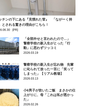
ッチンの下にある『見慣れた管』 「ながーく持
」とされる驚きの理由がこちら！
6.06.30
[PR]
「全部外せと言われたので…」
警察学校の新入生がとった「行
動」に思わずツッコミ
2026.03.19
警察学校の新入生が忘れ物 先輩
に叱られて放った一言に「笑って
しまった」【リアル教場】
2026.03.13
小6男子が炊いたご飯 まさかの仕
上がりに、母「これは私が悪かっ
た」
2026.02.26