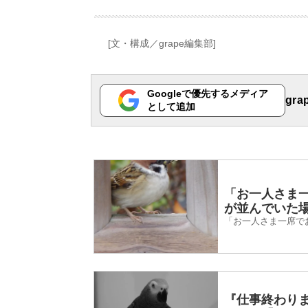
[文・構成／grape編集部]
Googleで優先するメディア
gr
として追加
「お一人さま
が並んでいた
「お一人さま一席で
『仕事終わり