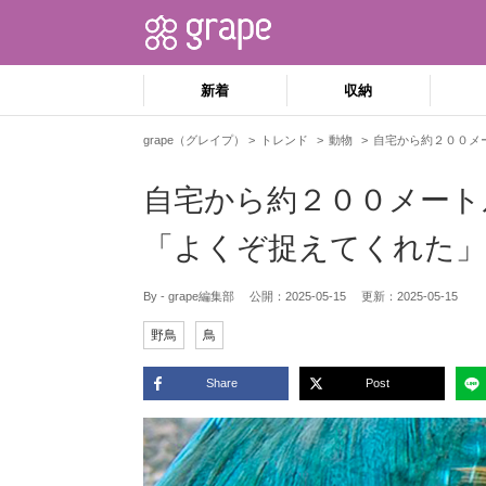
新着
収納
grape（グレイプ）
トレンド
動物
自宅から約２００メ
自宅から約２００メート
「よくぞ捉えてくれた
By - grape編集部
公開：
2025-05-15
更新：
2025-05-15
野鳥
鳥
Share
Post