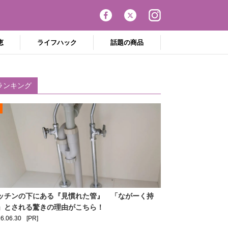
恵
ライフハック
話題の商品
ランキング
ッチンの下にある『見慣れた管』 「ながーく持
」とされる驚きの理由がこちら！
6.06.30
[PR]