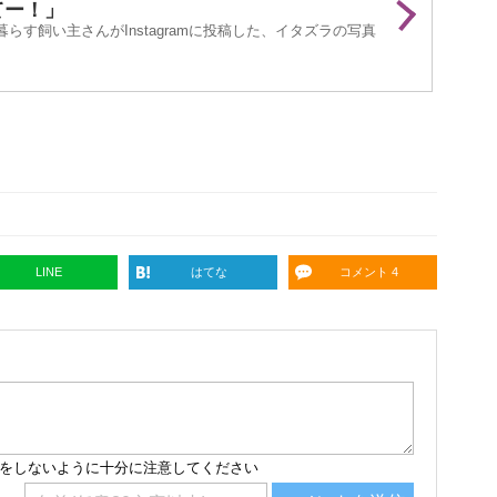
てー！」
らす飼い主さんがInstagramに投稿した、イタズラの写真
LINE
はてな
コメント 4