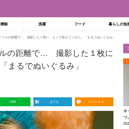
掃除
洗濯
フード
暮らしの知
ートルの距離で… 撮影した１枚に「よくぞ捉えてくれた」「まるでぬいぐるみ」
ルの距離で… 撮影した１枚に
1
」「まるでぬいぐるみ」
LINE
はてな
コメント 4
キ
つ
202