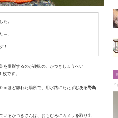
した。
だ～。
グ！
鳥を撮影するのが趣味の、かつきしょうへい
１枚です。
「
０ｍほど離れた場所で、用水路にたたずむ
ある野鳥
ているかつきさんは、おもむろにカメラを取り出