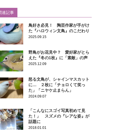
関連記事
鳥好き必見！ 陶芸作家が手がけ
た『ハロウィン文鳥』のこだわり
2025.09.15
野鳥がお花見中？ 愛好家がとら
えた『冬の1枚』に「素敵」の声
2025.12.09
怒る文鳥が、シャインマスカット
に… ２枚に「チョロくて笑っ
た」「ニヤケ止まらん」
2024.09.07
「こんなにスゴイ写真初めて見
た！」 スズメの『レアな姿』が
話題に
2018.01.01