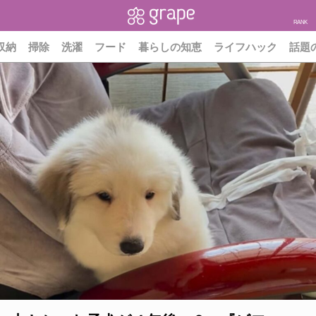
RANK
収納
掃除
洗濯
フード
暮らしの知恵
ライフハック
話題