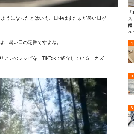
「
じるようになったとはいえ、日中はまだまだ暑い日が
ス
躍
202
は、暑い日の定番ですよね。
4
アンのレシピを、TikTokで紹介している、カズ
5
6