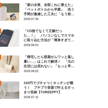
「家の水筒、全部これに替えた」
「ペットボトルから卒業」 洗う
手間が激減した工夫に「もう前の
に戻れない！」
2026.07.30
「CD捨てなくて正解だっ
た…！」 パソコンなしでスマホ
に取り込む方法が「簡単すぎて拍
子抜け」「この曲聴きたかった
2026.08.02
～」
「帰宅したら部屋がムワッと蒸し
暑い…」はこれで解消！ 「元の
生活には戻れない」「もっと早く
知りたかった」
2026.08.02
330円でゴチャつくキッチンが整
う！ プチプラ容器で叶えるすっ
きり収納【THREEPPY】
2026.07.31