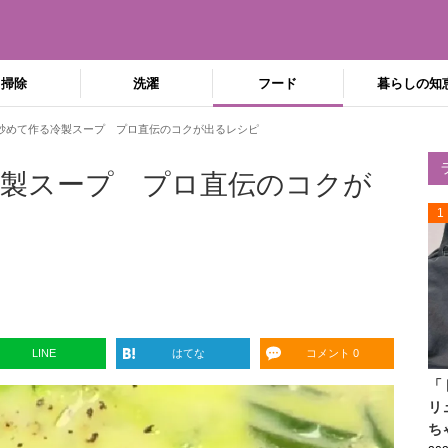
掃除
洗濯
フード
暮らしの知
炒めて作る冷製スープ プロ直伝のコクが出るレシピ
製スープ プロ直伝のコクが
1
LINE
はてな
コメント 0
「
リ
ち