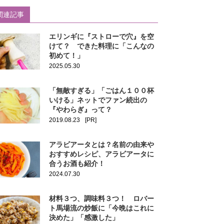
関連記事
エリンギに『ストローで穴』を空
けて？ できた料理に「こんなの
初めて！」
2025.05.30
「無敵すぎる」「ごはん１００杯
いける」ネットでファン続出の
『やわらぎ』って？
2019.08.23
[PR]
アラビアータとは？名前の由来や
おすすめレシピ、アラビアータに
合うお酒も紹介！
2024.07.30
材料３つ、調味料３つ！ ロバー
ト馬場流の炒飯に「今晩はこれに
決めた」「感激した」