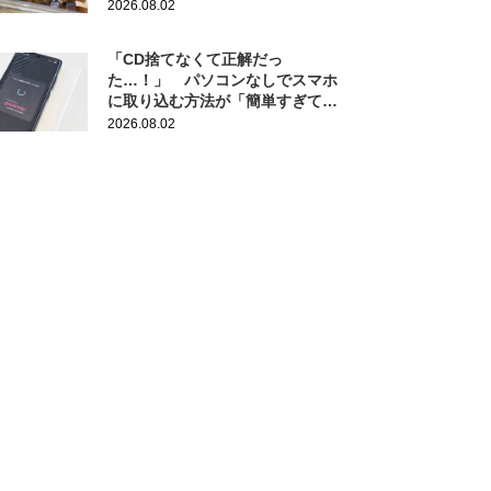
作りにも活躍
2026.08.02
「CD捨てなくて正解だっ
た…！」 パソコンなしでスマホ
に取り込む方法が「簡単すぎて拍
子抜け」「この曲聴きたかった
2026.08.02
～」