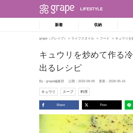
LIFESTYLE
新着
収納
grape（グレイプ）
ライフスタイル
フード
キュウリを
キュウリを炒めて作る冷
出るレシピ
By - grape編集部
公開：
2025-09-09
更新：
2026-05-16
キュウリ
スープ
料理
Share
Post