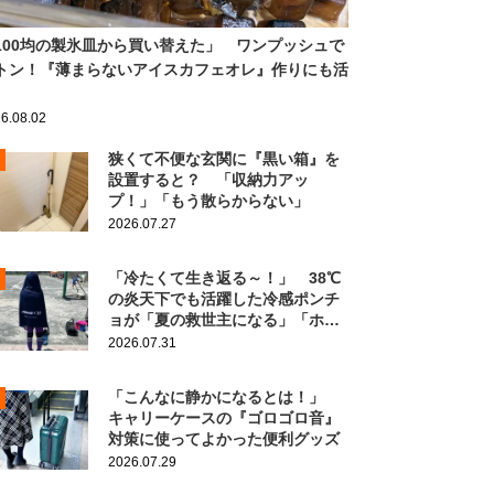
100均の製氷皿から買い替えた」 ワンプッシュで
トン！『薄まらないアイスカフェオレ』作りにも活
6.08.02
狭くて不便な玄関に『黒い箱』を
設置すると？ 「収納力アッ
プ！」「もう散らからない」
2026.07.27
「冷たくて生き返る～！」 38℃
の炎天下でも活躍した冷感ポンチ
ョが「夏の救世主になる」「ホン
ト買ってよかった」
2026.07.31
「こんなに静かになるとは！」
キャリーケースの『ゴロゴロ音』
対策に使ってよかった便利グッズ
2026.07.29