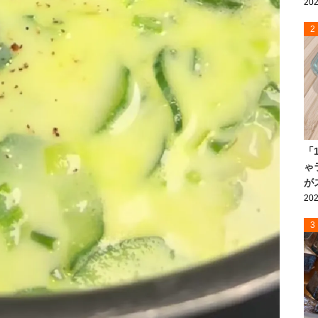
202
2
「
ゃ
が
202
3