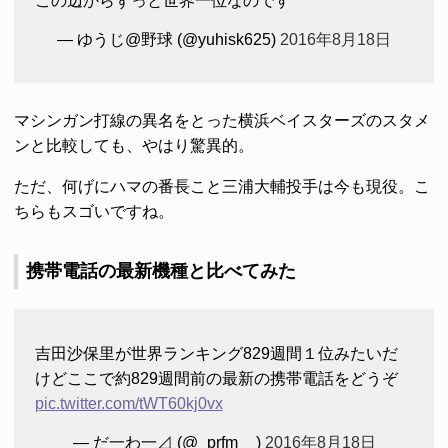
この辺からずっと世界一位なのです
— ゆうじ@野球 (@yuhisk625)
2016年8月18日
マシンガン打線の異名をとった横浜ベイスターズのスタメ
ンと比較しても、やはり驚異的。
ただ、何げにハマの番長こと三浦大輔投手は今も現役。こ
ちらもスゴいですね。
携帯電話の最新機種と比べてみた
吉田沙保里が世界ランキング829週間１位みたいだ
けどここで約829週間前の最新の携帯電話をどうぞ
pic.twitter.com/tWT60kj0vx
— だ一わ一⊿ (@_prfm__)
2016年8月18日