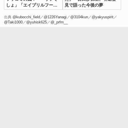
しょ」「エイプリルフール
見で語った今後の夢
ですか？」
出典
@kubocchi_field
／
@1226Yanagi
／
@3104kun
／
@yakyuspirit
／
@Taki1000
／
@yuhisk625
／
@_prfm__