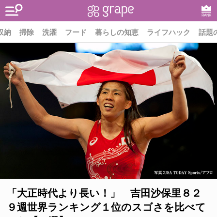
RANK
収納
掃除
洗濯
フード
暮らしの知恵
ライフハック
話題
「大正時代より長い！」 吉田沙保里８２
９週世界ランキング１位のスゴさを比べて