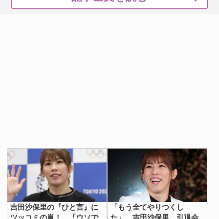
吉田沙保里の『ひと言』に
「もう全てやりつくし
ツッコミの嵐！ 「ウソで
た」 吉田沙保里、引退会