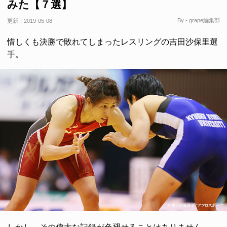
みた【７選】
By - grape編集部
更新：
2019-05-08
惜しくも決勝で敗れてしまったレスリングの吉田沙保里選
手。