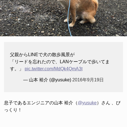
父親からLINEで犬の散歩風景が
「リードを忘れたので、LANケーブルで歩いてま
す。」
pic.twitter.com/MdQk4QmA3t
— 山本 裕介 (@yusuke)
2016年9月19日
息子であるエンジニアの山本 裕介（
@yusuke
）さん 、び
っくり！