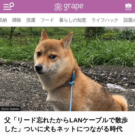
RANK
収納
掃除
洗濯
フード
暮らしの知恵
ライフハック
話題
Source:
@yusuke
父「リード忘れたからLANケーブルで散歩
した」ついに犬もネットにつながる時代