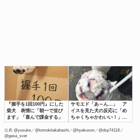
『握手を1回100円』にした
サモエド「あ～ん…」 ア
柴犬 表情に「朝一で並び
イスを見た犬の反応に「め
ます」「喜んで課金する」
ちゃくちゃかわいい！」
「一口欲しいよね」
出典
@yusuke
／
@tomokitakahashi
／
@hyakuson
／
@dsp74118
／
@gasa_sver