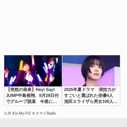
【突然の発表】Hey! Say!
2025年夏ドラマ 演技力が
JUMP中島裕翔、8月28日付
すごいと選ばれた俳優4人
でグループ脱退 今後につ
池田エライザら男女100人ア
いて言及
ンケート
出典
Kis-My-Ft2 キスマイRadio