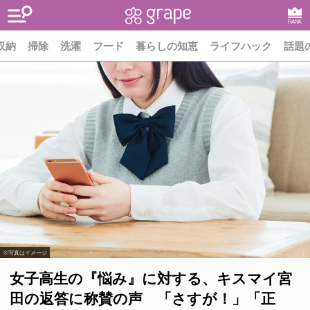
RANK
収納
掃除
洗濯
フード
暮らしの知恵
ライフハック
話題
※写真はイメージ
女子高生の『悩み』に対する、キスマイ宮
田の返答に称賛の声 「さすが！」「正