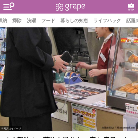
RANK
収納
掃除
洗濯
フード
暮らしの知恵
ライフハック
話題
※写真はイメージ