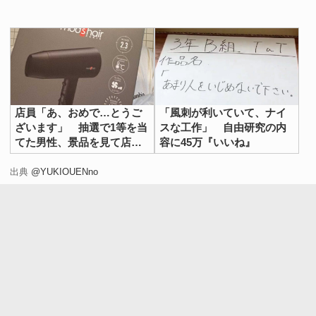
店員「あ、おめで…とうご
「風刺が利いていて、ナイ
ざいます」 抽選で1等を当
スな工作」 自由研究の内
てた男性、景品を見て店員
容に45万『いいね』
がヒザから崩れ落ちた理由
が？
出典
@YUKIOUENno