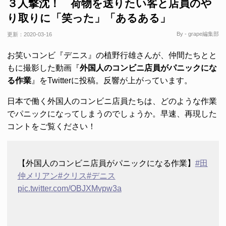
３人撃沈！ 荷物を送りたい客と店員のや
り取りに「笑った」「あるある」
By - grape編集部
更新：
2020-03-16
お笑いコンビ『デニス』の植野行雄さんが、仲間たちとと
もに撮影した動画『
外国人のコンビニ店員がパニックにな
る作業
』をTwitterに投稿。反響が上がっています。
日本で働く外国人のコンビニ店員たちは、どのような作業
でパニックになってしまうのでしょうか。早速、再現した
コントをご覧ください！
【外国人のコンビニ店員がパニックになる作業】
#田
仲メリアン
#クリス
#デニス
pic.twitter.com/OBJXMvpw3a