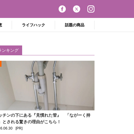
恵
ライフハック
話題の商品
ランキング
ッチンの下にある『見慣れた管』 「ながーく持
」とされる驚きの理由がこちら！
6.06.30
[PR]