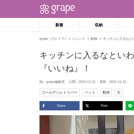
新着
収納
grape（グレイプ）
トレンド
動物
キッチンに入るなと
キッチンに入るなといわ
『いいね』！
By - grape編集部
公開：
2021-11-12
更新：
2021-11-12
ゴールデンレトリバー
ペット
動画
犬
Share
Post