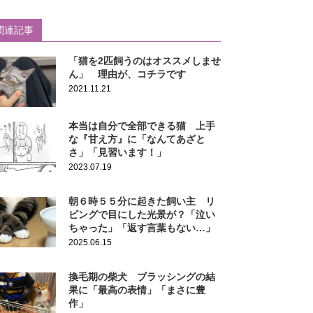
関連記事
「猫を2匹飼うのはオススメしませ
ん」 理由が、コチラです
2021.11.21
本当は自分で全部できる猫 上手
な『甘え方』に「なんてあざと
さ」「見習います！」
2023.07.19
朝６時５５分に起きた飼い主 リ
ビングで目にした光景が？「泣い
ちゃった」「返す言葉もない…」
2025.06.15
換毛期の柴犬 ブラッシングの結
果に「最高の表情」「まさに豊
作」