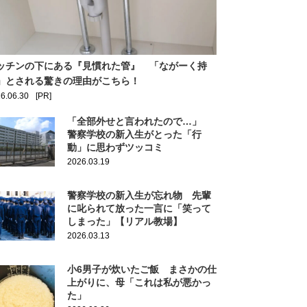
ッチンの下にある『見慣れた管』 「ながーく持
」とされる驚きの理由がこちら！
6.06.30
[PR]
「全部外せと言われたので…」
警察学校の新入生がとった「行
動」に思わずツッコミ
2026.03.19
警察学校の新入生が忘れ物 先輩
に叱られて放った一言に「笑って
しまった」【リアル教場】
2026.03.13
小6男子が炊いたご飯 まさかの仕
上がりに、母「これは私が悪かっ
た」