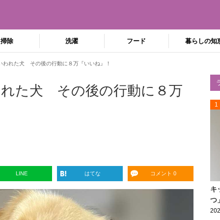
掃除
洗濯
フード
暮らしの知
いわれた犬 その後の行動に８万『いいね』！
れた犬 その後の行動に８万
1
LINE
はてな
コメント 0
キ
つ
202