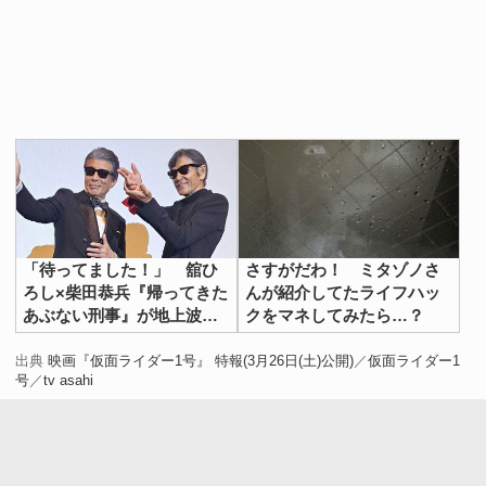
「待ってました！」 舘ひ
さすがだわ！ ミタゾノさ
ろし×柴田恭兵『帰ってきた
んが紹介してたライフハッ
あぶない刑事』が地上波で
クをマネしてみたら…？
初放送
出典
映画『仮面ライダー1号』 特報(3月26日(土)公開)
／
仮面ライダー1
号
／
tv asahi