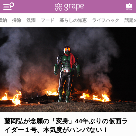
RANK
収納
掃除
洗濯
フード
暮らしの知恵
ライフハック
話題
藤岡弘が念願の「変身」44年ぶりの仮面ラ
イダー１号、本気度がハンパない！