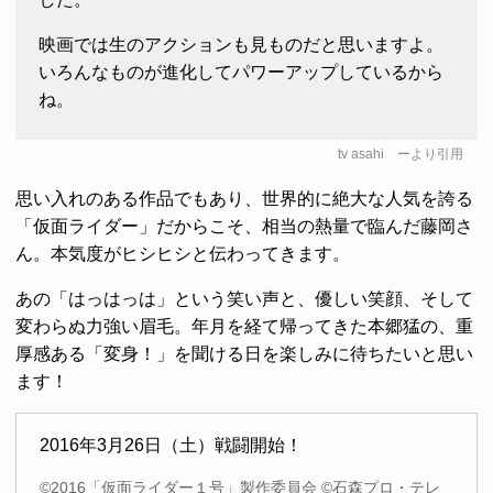
映画では生のアクションも見ものだと思いますよ。
いろんなものが進化してパワーアップしているから
ね。
tv asahi
ーより引用
思い入れのある作品でもあり、世界的に絶大な人気を誇る
「仮面ライダー」だからこそ、相当の熱量で臨んだ藤岡さ
ん。本気度がヒシヒシと伝わってきます。
あの「はっはっは」という笑い声と、優しい笑顔、そして
変わらぬ力強い眉毛。年月を経て帰ってきた本郷猛の、重
厚感ある「変身！」を聞ける日を楽しみに待ちたいと思い
ます！
2016年3月26日（土）戦闘開始！
©2016「仮面ライダー１号」製作委員会 ©石森プロ・テレ