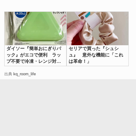
ダイソー『簡単おにぎりパ
セリアで買った『シュシ
ック』がエコで便利 ラッ
ュ』 意外な機能に「これ
プ不要で冷凍・レンジ対応
は革命！」
も最高だった
出典
kq_room_life