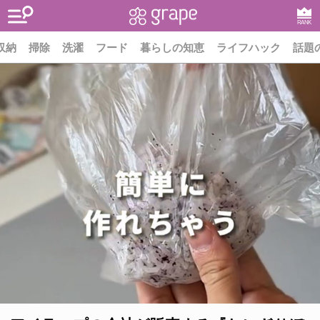
RANK
収納
掃除
洗濯
フード
暮らしの知恵
ライフハック
話題