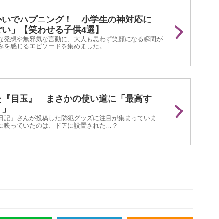
かいでハプニング！ 小学生の神対応に
ごい」【笑わせる子供4選】
な発想や無邪気な言動に、大人も思わず笑顔になる瞬間が
みを感じるエピソードを集めました。
た『目玉』 まさかの使い道に「最高す
！」
日記』さんが投稿した防犯グッズに注目が集まっていま
に映っていたのは、ドアに設置された…？