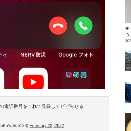
キ
つ
202
自分の電話番号をこれで登録してビビらせる
SaKuYaSub123)
February 22, 2022