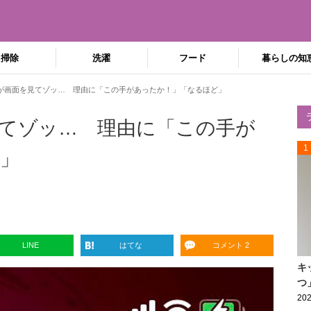
掃除
洗濯
フード
暮らしの知
が画面を見てゾッ… 理由に「この手があったか！」「なるほど」
てゾッ… 理由に「この手が
1
」
LINE
はてな
コメント 2
キ
つ
202