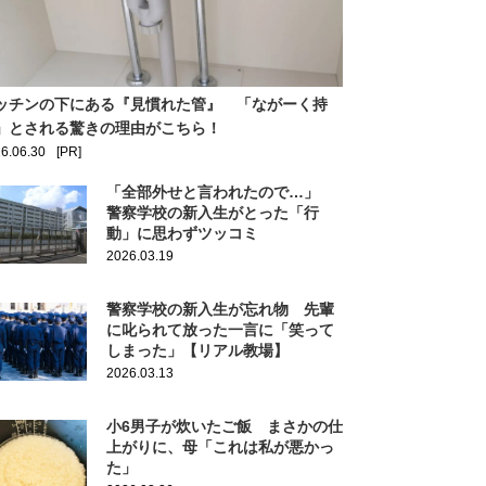
ッチンの下にある『見慣れた管』 「ながーく持
」とされる驚きの理由がこちら！
6.06.30
[PR]
「全部外せと言われたので…」
警察学校の新入生がとった「行
動」に思わずツッコミ
2026.03.19
警察学校の新入生が忘れ物 先輩
に叱られて放った一言に「笑って
しまった」【リアル教場】
2026.03.13
小6男子が炊いたご飯 まさかの仕
上がりに、母「これは私が悪かっ
た」