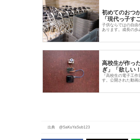
初めてのおつ
「現代っ子す
子供ならではの自由
あります。成長の歩
高校生が作っ
ぎ」「欲しい
『高校生の電子工作
す。公開された動画
出典
@SaKuYaSub123