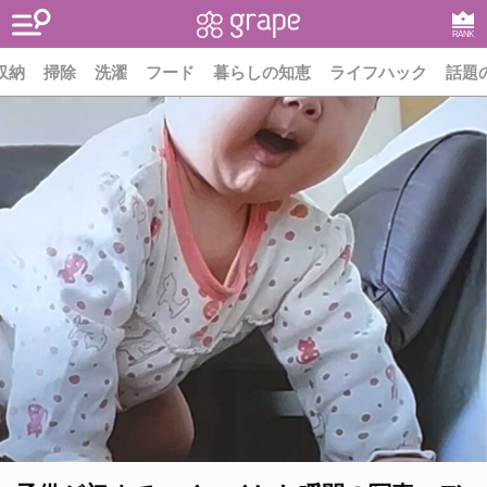
RANK
収納
掃除
洗濯
フード
暮らしの知恵
ライフハック
話題