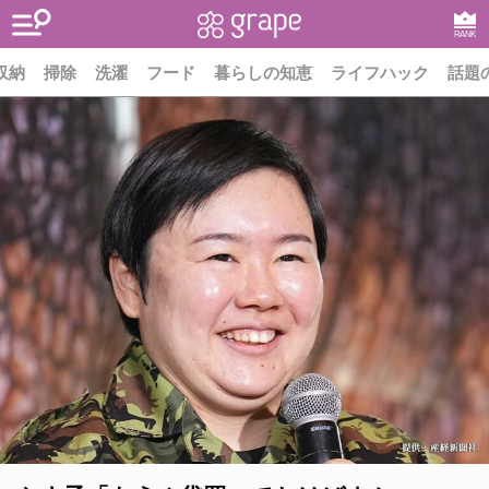
RANK
収納
掃除
洗濯
フード
暮らしの知恵
ライフハック
話題