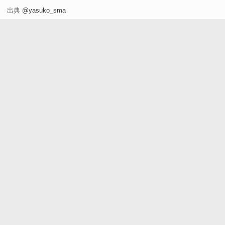
出典
@yasuko_sma