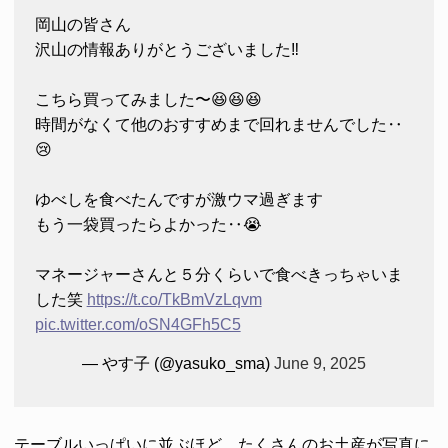
岡山の皆さん
沢山の情報ありがとうございました‼️
こちら買ってみました〜😆😆😆
時間がなくて他のおすすめまで回れませんでした‥
😢
ゆべしを食べたんですが激ウマ過ぎます
もう一袋買ったらよかった‥😭
マネージャーさんと５分くらいで食べきっちゃいま
した笑
https://t.co/TkBmVzLqvm
pic.twitter.com/oSN4GFh5C5
— やす子 (@yasuko_sma)
June 9, 2025
テーブルいっぱいに並ぶほど、たくさんのお土産が写真に