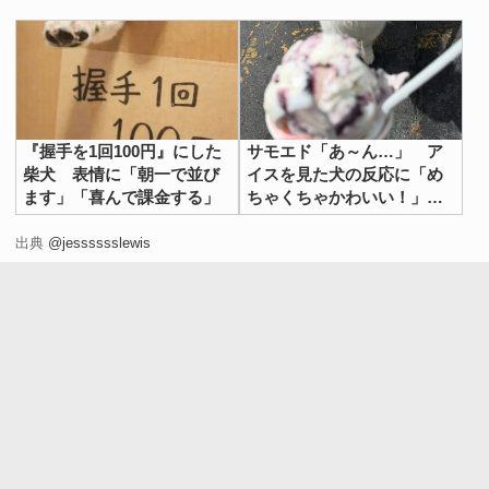
『握手を1回100円』にした
サモエド「あ～ん…」 ア
柴犬 表情に「朝一で並び
イスを見た犬の反応に「め
出典：
@jesssssslewis
ます」「喜んで課金する」
ちゃくちゃかわいい！」
「一口欲しいよね」
出典
@jesssssslewis
Update: she had SO much fun in class, has plenty of
new bff's, and we're back in the Atlanta area away
from the storm now ❤️
pic.twitter.com/11WeuOTdAx
— Jessica Lewis (@jesssssslewis)
September 8, 2017
ジェシカさんと一緒に授業に出席したルナは、約束どおり
とてもいい子に過ごしていたそう。さらにジェシカさんの