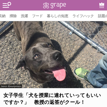
RANK
収納
掃除
洗濯
フード
暮らしの知恵
ライフハック
話題
Source:
@jesssssslewis
女子学生「犬を授業に連れていってもいい
ですか？」 教授の返答がクール！