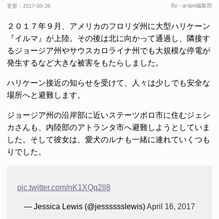
By - grape編集部
更新：
2017-09-28
２０１７年９月、アメリカのフロリダ州に大型ハリケーン
『イルマ』が上陸。その後は北に向かって通過し、隣接す
るジョージア州やサウスカロライナ州でも大規模な停電が
発生するなど大きな被害をもたらしました。
ハリケーン接近の知らせを受けて、人々は少しでも安全な
場所へと避難します。
ジョージア州の沿岸部に近いステーツボロ市に住むジェシ
カさんも、内陸部のアトランタ市へ避難しようとしていま
した。そして彼女は、愛犬のルナも一緒に連れていくつも
りでした。
pic.twitter.com/nK1XQq2ll8
— Jessica Lewis (@jesssssslewis)
April 16, 2017