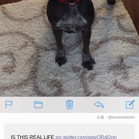
出典：
@jesssssslewis
IS THIS REAL LIFE
pic.twitter.com/spwQRdl2nn