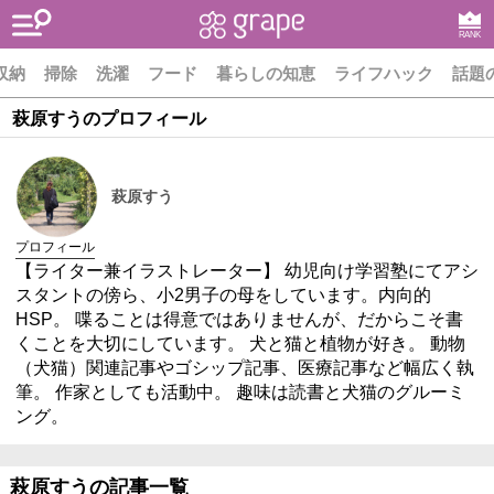
RANK
収納
掃除
洗濯
フード
暮らしの知恵
ライフハック
話題
萩原すうのプロフィール
萩原すう
プロフィール
【ライター兼イラストレーター】 幼児向け学習塾にてアシ
スタントの傍ら、小2男子の母をしています。内向的
HSP。 喋ることは得意ではありませんが、だからこそ書
くことを大切にしています。 犬と猫と植物が好き。 動物
（犬猫）関連記事やゴシップ記事、医療記事など幅広く執
筆。 作家としても活動中。 趣味は読書と犬猫のグルーミ
ング。
萩原すうの記事一覧