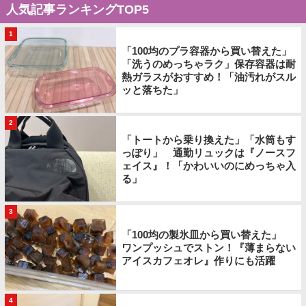
人気記事ランキングTOP5
1
「100均のプラ容器から買い替えた」
「洗うのめっちゃラク」保存容器は耐
熱ガラスがおすすめ！「油汚れがスル
ッと落ちた」
2
「トートから乗り換えた」「水筒もす
っぽり」 通勤リュックは『ノースフ
ェイス』！「かわいいのにめっちゃ入
る」
3
「100均の製氷皿から買い替えた」
ワンプッシュでストン！『薄まらない
アイスカフェオレ』作りにも活躍
4