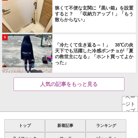
狭くて不便な玄関に『黒い箱』を設置
すると？ 「収納力アップ！」「もう
散らからない」
5
「冷たくて生き返る～！」 38℃の炎
天下でも活躍した冷感ポンチョが「夏
の救世主になる」「ホント買ってよか
った」
人気の記事をもっと見る
ペー
ジト
ップ
トップ
新着記事
ランキング