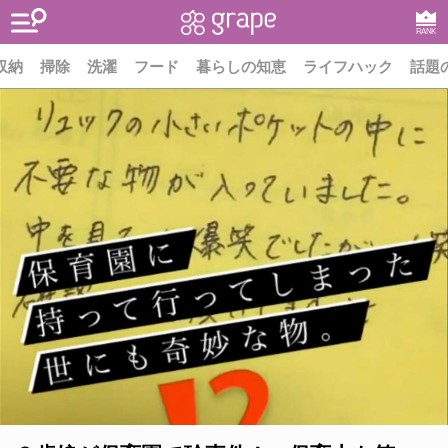
RANK
収納
掃除
洗濯
フード
暮らしの知恵
ライフハック
話題