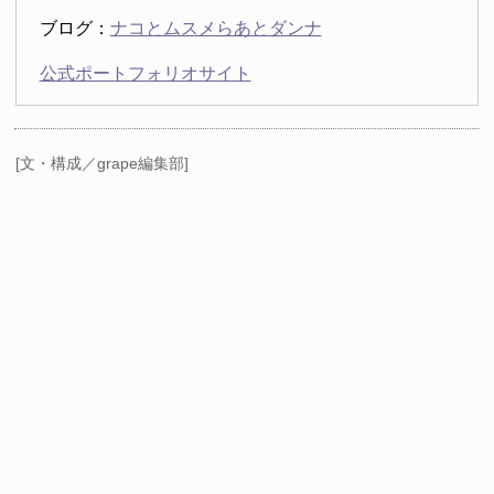
ブログ：
ナコとムスメらあとダンナ
公式ポートフォリオサイト
[文・構成／grape編集部]