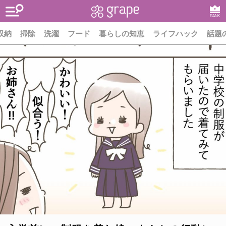
RANK
収納
掃除
洗濯
フード
暮らしの知恵
ライフハック
話題