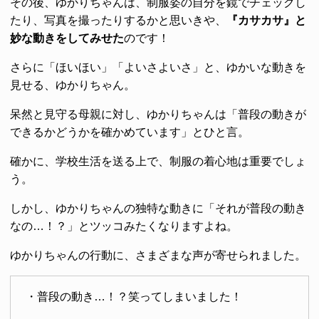
その後、ゆかりちゃんは、制服姿の自分を鏡でチェックし
たり、写真を撮ったりするかと思いきや、
『カサカサ』と
妙な動きをしてみせた
のです！
さらに「ほいほい」「よいさよいさ」と、ゆかいな動きを
見せる、ゆかりちゃん。
呆然と見守る母親に対し、ゆかりちゃんは「普段の動きが
できるかどうかを確かめています」とひと言。
確かに、学校生活を送る上で、制服の着心地は重要でしょ
う。
しかし、ゆかりちゃんの独特な動きに「それが普段の動き
なの…！？」とツッコみたくなりますよね。
ゆかりちゃんの行動に、さまざまな声が寄せられました。
・普段の動き…！？笑ってしまいました！