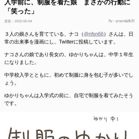
入学前に、制服を着た娘 まさかの行動に
「笑った」
By - grape編集部
更新：
2022-05-04
３人の娘さんを育てている、ナコ（
@nfsn66
）さんは、日
常の出来事を漫画にし、Twitterに投稿しています。
ナコさんの娘であり長女の、ゆかりちゃんは、中学１年生
になりました。
中学校入学とともに、初めて制服に身を包む子が多いでし
ょう。
ゆかりちゃんは入学式の前に、自宅で制服を着てみたそう
です。