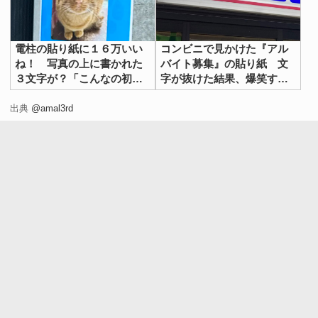
電柱の貼り紙に１６万いい
コンビニで見かけた『アル
ね！ 写真の上に書かれた
バイト募集』の貼り紙 文
３文字が？「こんなの初め
字が抜けた結果、爆笑する
て見た」「最高」
事態に
出典
@amal3rd