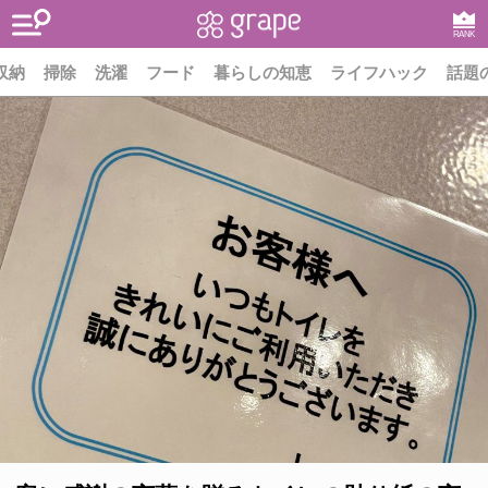
RANK
収納
掃除
洗濯
フード
暮らしの知恵
ライフハック
話題