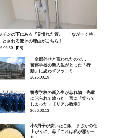
ッチンの下にある『見慣れた管』 「ながーく持
」とされる驚きの理由がこちら！
6.06.30
[PR]
「全部外せと言われたので…」
警察学校の新入生がとった「行
動」に思わずツッコミ
2026.03.19
警察学校の新入生が忘れ物 先輩
に叱られて放った一言に「笑って
しまった」【リアル教場】
2026.03.13
小6男子が炊いたご飯 まさかの仕
上がりに、母「これは私が悪かっ
た」