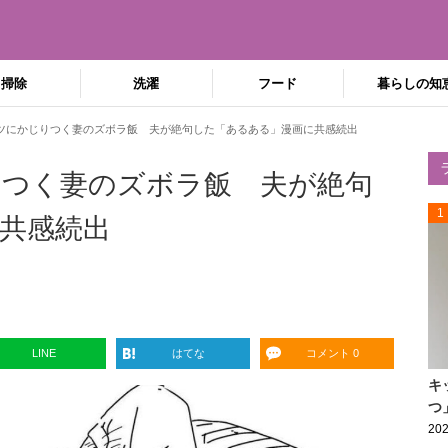
掃除
洗濯
フード
暮らしの知
ツにかじりつく妻のズボラ飯 夫が絶句した「あるある」漫画に共感続出
つく妻のズボラ飯 夫が絶句
1
共感続出
LINE
はてな
コメント 0
キ
つ
202