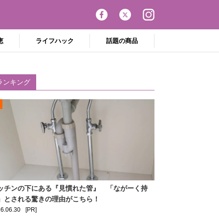
恵
ライフハック
話題の商品
ランキング
ッチンの下にある『見慣れた管』 「ながーく持
」とされる驚きの理由がこちら！
6.06.30
[PR]