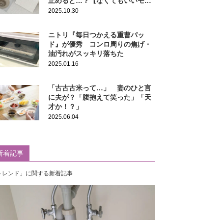
止めると…？【なくてもいいモノ3
選】
2025.10.30
ニトリ『毎日つかえる重曹パッ
ド』が優秀 コンロ周りの焦げ・
油汚れがスッキリ落ちた
2025.01.16
「古古古米って…」 妻のひと言
に夫が？「腹抱えて笑った」「天
才か！？」
2025.06.04
新着記事
トレンド」に関する新着記事