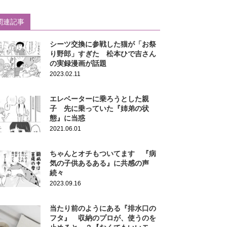
関連記事
シーツ交換に参戦した猫が「お祭
り野郎」すぎた 松本ひで吉さん
の実録漫画が話題
2023.02.11
エレベーターに乗ろうとした親
子 先に乗っていた『姉弟の状
態』に当惑
2021.06.01
ちゃんとオチもついてます 『病
気の子供あるある』に共感の声
続々
2023.09.16
当たり前のようにある『排水口の
フタ』 収納のプロが、使うのを