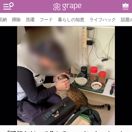
RANK
収納
掃除
洗濯
フード
暮らしの知恵
ライフハック
話題