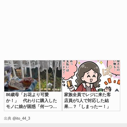
86歳母「お花より可愛
家族全員でレジに来た客
か！」 代わりに購入した
店員が1人で対応した結
モノに娘が困惑「何一つ理
果…？「しまったー！」
解できん」
出典
@ito_44_3