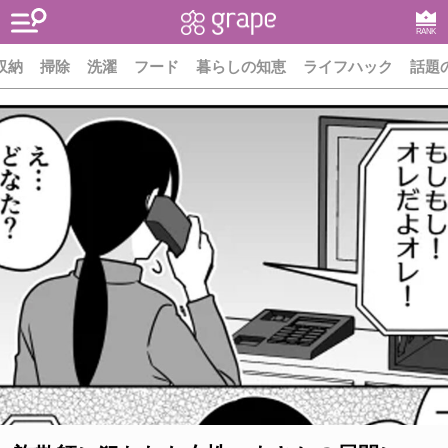
RANK
収納
掃除
洗濯
フード
暮らしの知恵
ライフハック
話題